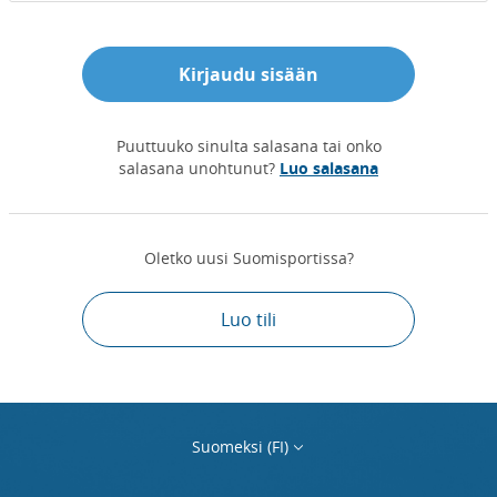
Kirjaudu sisään
Puuttuuko sinulta salasana tai onko
salasana unohtunut?
Luo salasana
Oletko uusi Suomisportissa?
Luo tili
Suomeksi (FI)