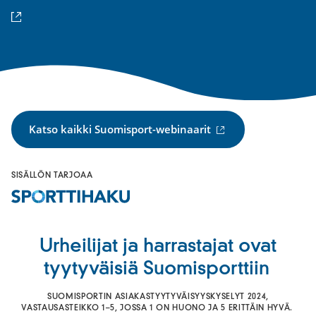
linkki)
(ulkoinen
Katso kaikki Suomisport-webinaarit
linkki)
SISÄLLÖN TARJOAA
Urheilijat ja harrastajat ovat
tyytyväisiä Suomisporttiin
SUOMISPORTIN ASIAKASTYYTYVÄISYYSKYSELYT 2024,
VASTAUSASTEIKKO 1–5, JOSSA 1 ON HUONO JA 5 ERITTÄIN HYVÄ.