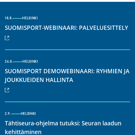
18.8.
HELSINKI
(u
SUOMISPORT-WEBINAARI: PALVELUESITTELY
lin
26.8.
HELSINKI
SUOMISPORT DEMOWEBINAARI: RYHMIEN JA
(ulkoinen
JOUKKUEIDEN HALLINTA
linkki)
2.9.
HELSINKI
Tähtiseura-ohjelma tutuksi: Seuran laadun
(ulkoinen
kehittäminen