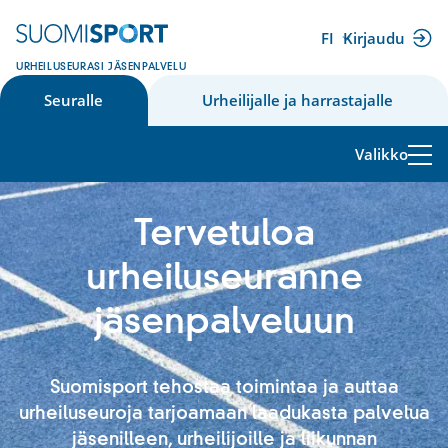
Siirry
sisältöön
FI
Kirjaudu
(ulkoinen
URHEILUSEURASI JÄSENPALVELU
linkki)
Seuralle
Urheilijalle ja harrastajalle
Valikko
Tervetuloa
urheiluseuranne
jäsenpalveluun
Suomisport tehostaa toimintaa ja auttaa
urheiluseuroja tarjoamaan laadukasta palvelua
jäsenilleen, urheilijoille ja liikunnan