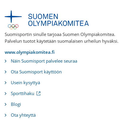
Suomisportin sinulle tarjoaa Suomen Olympiakomitea.
Palvelun tuotot käytetään suomalaisen urheilun hyväksi.
www.olympiakomitea.fi
Näin Suomisport palvelee seuraa
Ota Suomisport käyttöön
Usein kysyttyä
(
Sporttihaku
u
l
Blogi
k
o
Ota yhteyttä
i
n
e