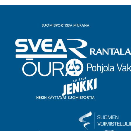
n
l
i
n
k
SUOMISPORTISSA MUKANA
k
i
)
HEKIN KÄYTTÄVÄT SUOMISPORTIA