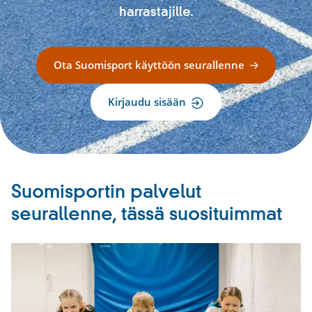
harrastajille.
Ota Suomisport käyttöön seurallenne
Kirjaudu sisään
Suomisportin palvelut
seurallenne, tässä suosituimmat