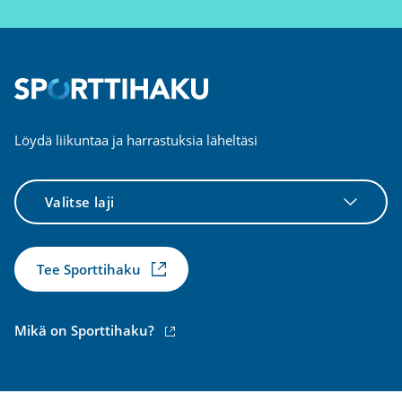
Löydä liikuntaa ja harrastuksia läheltäsi
Valitse
laji
Tee Sporttihaku
(ulkoinen
Mikä on Sporttihaku?
linkki)