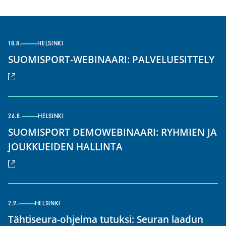
18.8.
HELSINKI
(u
SUOMISPORT-WEBINAARI: PALVELUESITTELY
lin
26.8.
HELSINKI
SUOMISPORT DEMOWEBINAARI: RYHMIEN JA
(ulkoinen
JOUKKUEIDEN HALLINTA
linkki)
2.9.
HELSINKI
Tähtiseura-ohjelma tutuksi: Seuran laadun