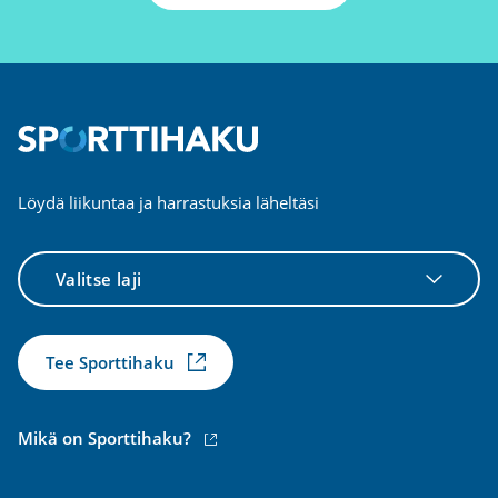
Löydä liikuntaa ja harrastuksia läheltäsi
Valitse
laji
Tee Sporttihaku
(ulkoinen
Mikä on Sporttihaku?
linkki)