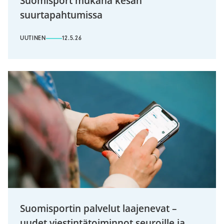
Suomisport mukana kesän
suurtapahtumissa
UUTINEN
12.5.26
Suomisportin palvelut laajenevat –
uudet viestintätoiminnot seuroille ja