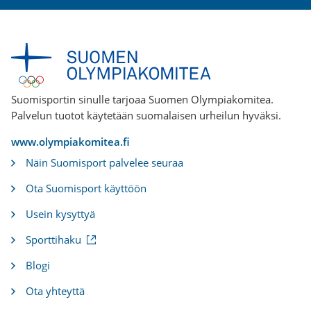
Suomisportin sinulle tarjoaa Suomen Olympiakomitea.
Palvelun tuotot käytetään suomalaisen urheilun hyväksi.
www.olympiakomitea.fi
Näin Suomisport palvelee seuraa
Ota Suomisport käyttöön
Usein kysyttyä
(
Sporttihaku
u
l
Blogi
k
o
Ota yhteyttä
i