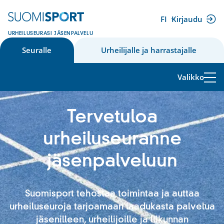
Siirry
sisältöön
FI
Kirjaudu
(ulkoinen
URHEILUSEURASI JÄSENPALVELU
linkki)
Seuralle
Urheilijalle ja harrastajalle
Valikko
Tervetuloa
urheiluseuranne
jäsenpalveluun
Suomisport tehostaa toimintaa ja auttaa
urheiluseuroja tarjoamaan laadukasta palvelua
jäsenilleen, urheilijoille ja liikunnan