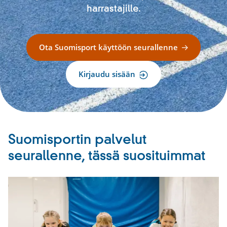
harrastajille.
Ota Suomisport käyttöön seurallenne
Kirjaudu sisään
Suomisportin palvelut
seurallenne, tässä suosituimmat