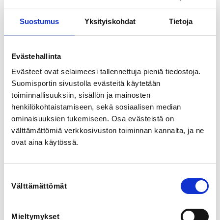
Målsättning är att ge förutsättningar för personer som 
Suostumus
Yksityiskohdat
Tietoja
är intresserade av fridykning och rutinerade fridykare 
att utöva fridykning i bassäng på ett ändamålsenligt 
och säkert sätt. 

Evästehallinta
Träningsinnehållet anpassas efter deltagares 
Evästeet ovat selaimeesi tallennettuja pieniä tiedostoja.
önskemål och nivåer. 

Suomisportin sivustolla evästeitä käytetään
toiminnallisuuksiin, sisällön ja mainosten
Fridykarna tränar en dag per vecka, torsdag kl.19.30-
20.30 i Mariebad.

henkilökohtaistamiseen, sekä sosiaalisen median
ominaisuuksien tukemiseen. Osa evästeistä on
välttämättömiä verkkosivuston toiminnan kannalta, ja ne
ovat aina käytössä.
REGISTRATION PERIOD
Fr 13.6.2025 at 08:00 - Su 24.8.2025 at 00:00
Suostumuksen
Välttämättömät
valinta
LOCATION
Mariebad
68 Österleden, Mariehamn 22100, Åland
Mieltymykset