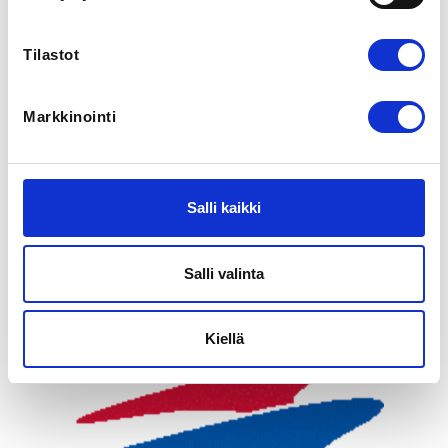
View map
Tilastot
LOCALITY
Maarianhamina
Markkinointi
SPORTS
Uinti
Salli kaikki
ADDITIONAL INFORMATION
Henny Hammar-Eriksson
info@asf.ax
Salli valinta
04573457785
Kiellä