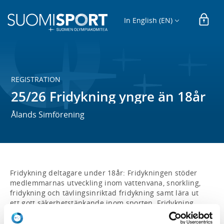
In English (EN)
REGISTRATION
25/26 Fridykning yngre än 18år
Ålands Simförening
Fridykning deltagare under 18år: Fridykningen stöder 
medlemmarnas utveckling inom vattenvana, snorkling, 
fridykning och tävlingsinriktad fridykning samt lära ut 
ett gott säkerhetstänkande inom sporten. Fridykning 
yngre är inriktad mot ungdomar från 14 år och uppåt, 
gruppen tränar ihop med de vuxna. 
