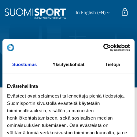
In English (EN)
REGISTRATION
U8 (2019)
Suostumus
Yksityiskohdat
Tietoja
Raision Salibandy ry
Evästehallinta
Evästeet ovat selaimeesi tallennettuja pieniä tiedostoja.
Suomisportin sivustolla evästeitä käytetään
Lisätiedot löytyvät täältä: 
toiminnallisuuksiin, sisällön ja mainosten
https://www.raisionsalibandy.fi/joukkueet/p2019/
henkilökohtaistamiseen, sekä sosiaalisen median
ominaisuuksien tukemiseen. Osa evästeistä on
REGISTRATION PERIOD
välttämättömiä verkkosivuston toiminnan kannalta, ja ne
Th 2.7.2026 at 00:00 - Fr 30.4.2027 at 00:00