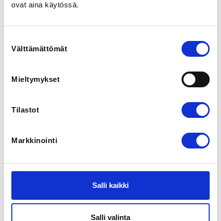
ovat aina käytössä.
LOCATION
Raision lukio
Suostumuksen
Kirkkoväärtinkuja 18, 21200 Raisio, Suomi
Välttämättömät
valinta
View map
Mieltymykset
LOCALITY
Raisio
Tilastot
SPORTS
Salibandy
Markkinointi
ADDITIONAL INFORMATION
Maiju Heinonen
info@raisionsalibandy.fi
Salli kaikki
0440631988
Salli valinta