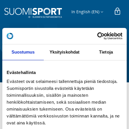
In English (EN)
REGISTRATION
Suostumus
Yksityiskohdat
Tietoja
2026 Liikuntaleikkikoulu 4-7
Varkauden Kenttä-Veikot ry
Evästehallinta
Evästeet ovat selaimeesi tallennettuja pieniä tiedostoja.
Suomisportin sivustolla evästeitä käytetään
toiminnallisuuksiin, sisällön ja mainosten
Alle kouluikäisten liikunnallista toimintaa. 
henkilökohtaistamiseen, sekä sosiaalisen median
ominaisuuksien tukemiseen. Osa evästeistä on
REGISTRATION PERIOD
välttämättömiä verkkosivuston toiminnan kannalta, ja ne
Tu 16.9.2025 at 00:00 - Sa 29.8.2026 at 00:00
ovat aina käytössä.