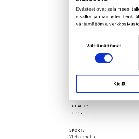
Huom! Huolehdithan vakuutusturva
Evästeet ovat selaimeesi tall
seuran toimesta.

sisällön ja mainosten henki
välttämättömiä verkkosivusto
Harrasteryhmän harjoitukset Fors
maanantaisin ja keskiviikkoisin 
Suostumuksen
Välttämättömät
valinta
REGISTRATION PERIOD
Tu 14.4.2026 at 00:00 - Tu 30.6.
LOCATION
30100 Forssa, Suomi
Kiellä
View map
LOCALITY
Forssa
SPORTS
Yleisurheilu