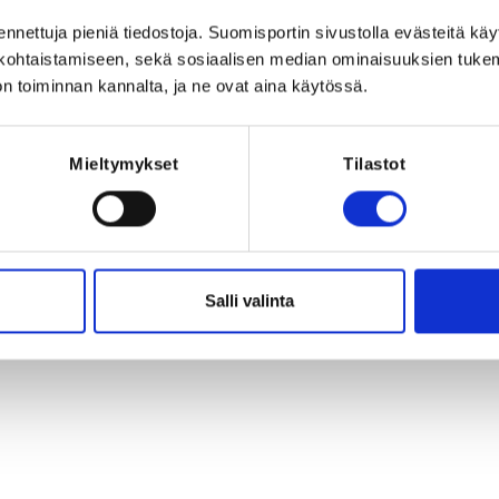
Registration p
sta itse, liikkujat eivät ole vakuutettuja 
ennettuja pieniä tiedostoja. Suomisportin sivustolla evästeitä käy
REQUI
lökohtaistamiseen, sekä sosiaalisen median ominaisuuksien tuke
The registrant 
n toiminnan kannalta, ja ne ovat aina käytössä.
san urheilukentällä 25.5.-26.8. 
klo 16.30-17.30, 60min/kerta. Hinta 140€.
Mieltymykset
Tilastot
2026 at 00:00
Salli valinta