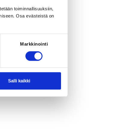
eriod ended on
Tu 30.6.2026
at
00:00
.
tetään toiminnallisuuksiin,
RED FOR THE REGISTRATION
miseen. Osa evästeistä on
must have been born between 1.1.2012
- 31.12.2017
Markkinointi
Salli kaikki