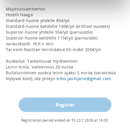
Majoitusvaihtoehto:

Hotelli Haaga

Standard-huone yhdelle 85€/yö

Standard-huone kahdelle 100€/yö (erilliset vuoteet)

Superior-huone yhdelle 95€/yö (parivuode)

Superior-huone kahdelle 115€/yö (parivuode)

varauskoodi: HLK:n leiri

Tai esim Rastilan leirintäalue 6h mökit 200€/yö.

Ruokailut: Tarkentuvat myöhemmin 

Leirin hinta: Valmennus 30 euroa

Rullaluistimien vuokra leirin ajaksi 5 euroa (varastosta 
löytyvät koot), ota yhteys 
simo.jauhijarvi@gmail.com
.
Register
Registration period ended on
Th 23.7.2026
at
16:00
.