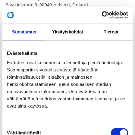
Savikiekontie 3, 00940 Helsinki, Finland
View map
LOCALITY
Suostumus
Yksityiskohdat
Tietoja
Helsinki
SPORTS
Evästehallinta
Pikaluistelu, Rullaluistelu, Short Track
Evästeet ovat selaimeesi tallennettuja pieniä tiedostoja.
Suomisportin sivustolla evästeitä käytetään
REGISTRATION PERIOD
toiminnallisuuksiin, sisällön ja mainosten
Sa 23.5.2026 at 18:00 - Th 23.7.2026 at 16:00
henkilökohtaistamiseen, sekä sosiaalisen median
ominaisuuksien tukemiseen. Osa evästeistä on
PRICE
välttämättömiä verkkosivuston toiminnan kannalta, ja ne
Valmennusmaksu 30,00 €
ovat aina käytössä.
ADDITIONAL INFORMATION
Suostumuksen
Mari Shibutani
Välttämättömät
valinta
Mari@shibutani.fi