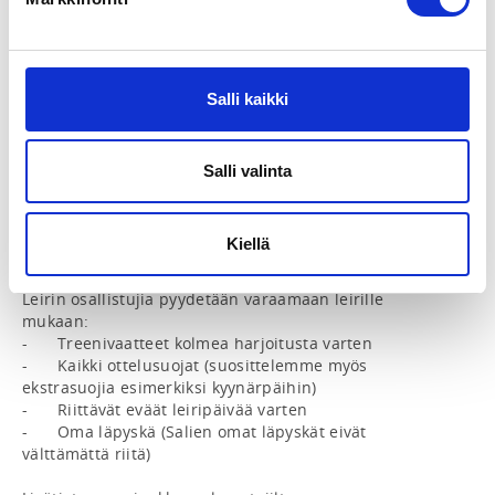
Aikataulu:

Sunnuntai 19.5.

10.00-11.30 	Treeni 1 

11.30-12.30 	Lounas 

Salli kaikki
12.30-13.00	Joukkuepalaveri (ajankohtaisia asioita)

13.00-14.30 	Treeni 2 

14.45-15.15	Tauko

15.15-17.00 	Treeni 3 Sparriharjoitteet ja sparrit

Salli valinta
Henkilökohtaisia valmentajia kannustetaan tulemaan 
paikalle. Valmentajien ei tarvitse ilmoittautua erikseen 
Kiellä
tai maksaa leirille osallistumisesta. 

Leirin osallistujia pyydetään varaamaan leirille 
mukaan:

-	Treenivaatteet kolmea harjoitusta varten

-	Kaikki ottelusuojat (suosittelemme myös 
ekstrasuojia esimerkiksi kyynärpäihin)

-	Riittävät eväät leiripäivää varten

-	Oma läpyskä (Salien omat läpyskät eivät 
välttämättä riitä)
