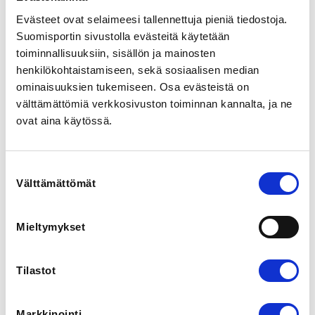
0400605951
Evästeet ovat selaimeesi tallennettuja pieniä tiedostoja.
Suomisportin sivustolla evästeitä käytetään
toiminnallisuuksiin, sisällön ja mainosten
COACHS
Jung Hyun Cho
henkilökohtaistamiseen, sekä sosiaalisen median
Simo Siltanen
ominaisuuksien tukemiseen. Osa evästeistä on
välttämättömiä verkkosivuston toiminnan kannalta, ja ne
ovat aina käytössä.
Tervetuloa mukaan toukokuun 2024 ottelun 
maajoukkueleirille Malmin salille!

Leiri sisältää kaksi harjoitusta ja loppusparrit.

Suostumuksen
Välttämättömät
valinta
Tämä on yksi vuoden 2024 avoimista ottelun 
maajoukkueleireistä eli leirille mukaan voivat 
ilmoittautua maajoukkue- ja maajoukkueen 
Mieltymykset
haastajaryhmään valittujen urheilijoiden lisäksi kaikki 
vähintään kotimaisen otteluliigatason kilpailijat. 
Samalla avaamme täydentävän haun ottelun 
Tilastot
maajoukkueryhmiin. Haku jatkuu 19.5. asti. Linkki 
hakemukseen: 
https://forms.gle/8WgrwMu1CKMitvRB6
Markkinointi