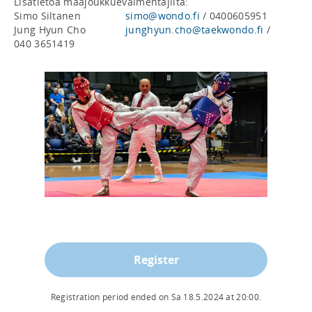
Lisätietoa maajoukkuevalmentajilta:

Simo Siltanen		
simo@wondo.fi
 / 0400605951

Jung Hyun Cho		
junghyun.cho@taekwondo.fi
 / 
040 3651419
Register
Registration period ended on
Sa 18.5.2024
at
20:00
.