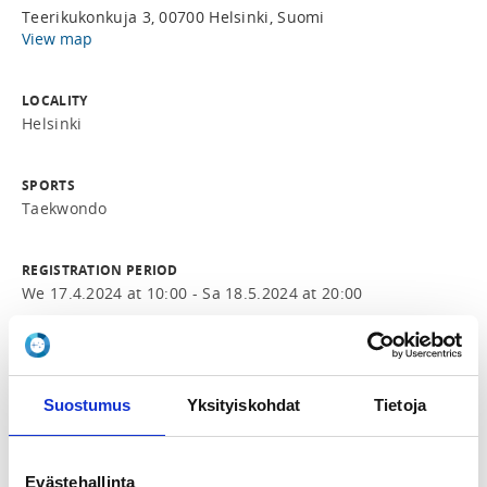
Teerikukonkuja 3, 00700 Helsinki, Suomi
View map
LOCALITY
Helsinki
SPORTS
Taekwondo
REGISTRATION PERIOD
We 17.4.2024 at 10:00 - Sa 18.5.2024 at 20:00
PRICE
Koko leiri 40,00 €
Suostumus
Yksityiskohdat
Tietoja
ADDITIONAL INFORMATION
Simo Siltanen
Evästehallinta
simo@wondo.fi