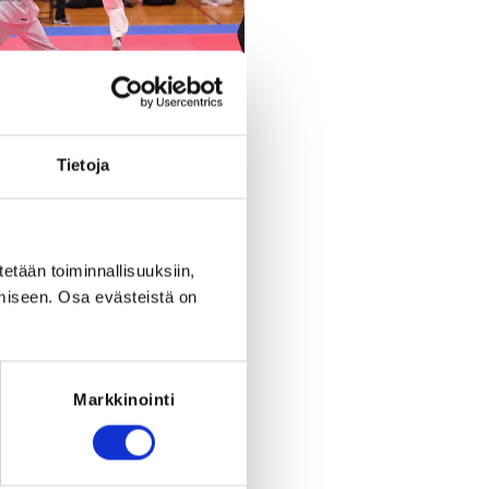
Tietoja
Register
period ended on
Fr 23.5.2025
at
20:00
.
tetään toiminnallisuuksiin,
RED FOR THE REGISTRATION
miseen. Osa evästeistä on
ce: Taekwondolisenssi 2025
Markkinointi