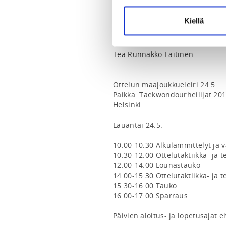
tea@malmintaekwondo.fi
0503729833
Kiellä
COACHS
Tea Runnakko-Laitinen
Ottelun maajoukkueleiri 24.5.

Paikka: Taekwondourheilijat 2011 
Helsinki

Lauantai 24.5.

10.00-10.30 Alkulämmittelyt ja
10.30-12.00 Ottelutaktiikka- ja te
12.00-14.00 Lounastauko

14.00-15.30 Ottelutaktiikka- ja te
15.30-16.00 Tauko

16.00-17.00 Sparraus

Päivien aloitus- ja lopetusajat e