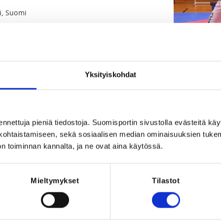
ki, Suomi
Yksityiskohdat
Registration 
ennettuja pieniä tiedostoja. Suomisportin sivustolla evästeitä käy
REQUI
lökohtaistamiseen, sekä sosiaalisen median ominaisuuksien tuke
2025 at 20:00
Licen
n toiminnan kannalta, ja ne ovat aina käytössä.
Mieltymykset
Tilastot