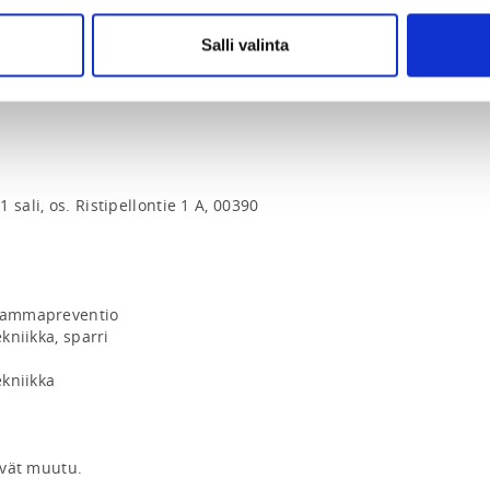
Salli valinta
sali, os. Ristipellontie 1 A, 00390 
 vammapreventio

kniikka, sparri

kniikka

ivät muutu.
