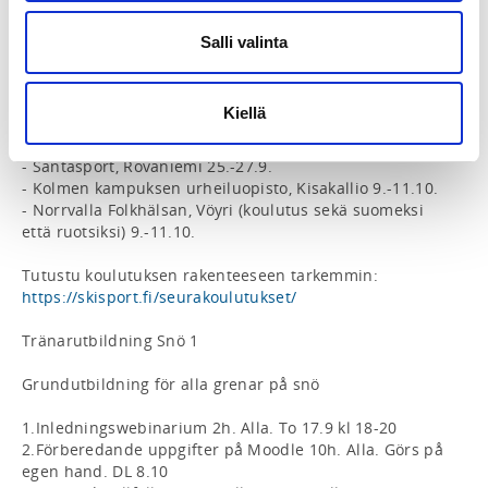
tämän lisäksi osallistuja maksaa itse mahdolliset 
majoitus- ja ruokakulut. 

Salli valinta
Ilmoittaudu yleisosalle oman lajiliittosi kautta. 

Kiellä
Kauden 2026-2027 yleisosat: 

- Vuokatti Sport, Vuokatti 18.-20.9. 

- Santasport, Rovaniemi 25.-27.9.

- Kolmen kampuksen urheiluopisto, Kisakallio 9.-11.10. 

- Norrvalla Folkhälsan, Vöyri (koulutus sekä suomeksi 
että ruotsiksi) 9.-11.10. 

https://skisport.fi/seurakoulutukset/
Tränarutbildning Snö 1

Grundutbildning för alla grenar på snö

1.Inledningswebinarium 2h. Alla. To 17.9 kl 18-20

2.Förberedande uppgifter på Moodle 10h. Alla. Görs på 
egen hand. DL 8.10
