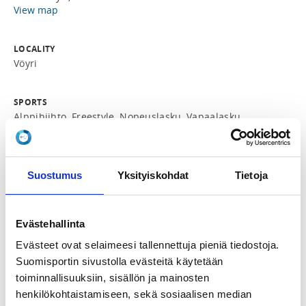
View map
LOCALITY
Vöyri
SPORTS
Alppihiihto, Freestyle, Nopeuslasku, Vapaalasku
REGISTRATION PERIOD
We 10.6.2026 at 15:00 - Su 13.9.2026 at 21:00
Suostumus
Yksityiskohdat
Tietoja
PRICES
Yleisosan koulutus ilman täyshoitoa. Utan Helpension
Evästehallinta
230,00 €
Evästeet ovat selaimeesi tallennettuja pieniä tiedostoja.
Yleisosan koulutus täyshoidolla. Med helpension
Suomisportin sivustolla evästeitä käytetään
350,00 €
toiminnallisuuksiin, sisällön ja mainosten
henkilökohtaistamiseen, sekä sosiaalisen median
ADDITIONAL INFORMATION