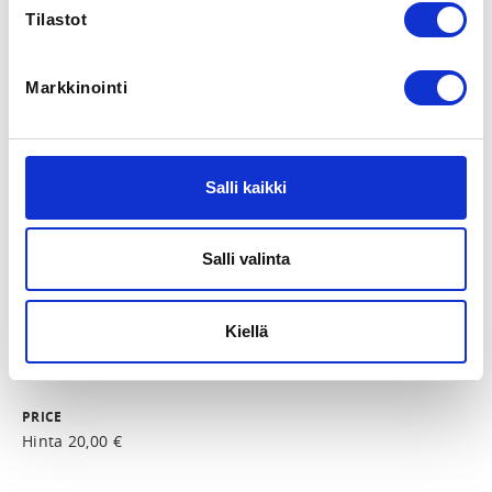
Tilastot
REGISTRATION PERIOD
Th 16.4.2026 at 00:00 - Fr 31.7.2026 at 23:59
Markkinointi
LOCATION
Jägerhornintie 4, 21530 Oinila, Finland
View map
Salli kaikki
LOCALITY
Salli valinta
Paimio
Kiellä
SPORTS
Pesäpallo
PRICE
Hinta 20,00 €