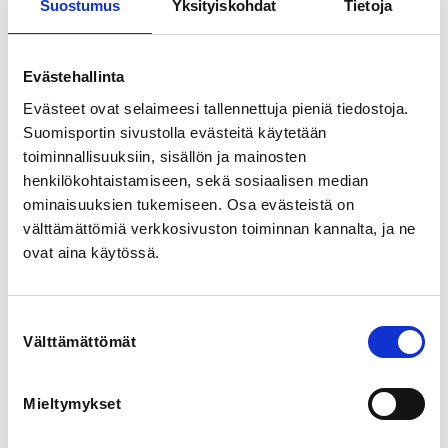
Suostumus
Yksityiskohdat
Tietoja
Kunnariketun pesisliikkarissa kannustetaan lapsia 
aktiivisuuteen ilon ja onnistumisten kautta.

Tärkeintä on monipuoliseen liikunnallisuuteen 
Evästehallinta
kannustaminen, ryhmässä toimimisen opettelu sekä 
Evästeet ovat selaimeesi tallennettuja pieniä tiedostoja.
tunne- ja vuorovaikutustaitojen omaksuminen leikin 
Suomisportin sivustolla evästeitä käytetään
varjolla.

toiminnallisuuksiin, sisällön ja mainosten
Pesisliikkarissa lapsi oppii motorisia perustaitoja sekä 
henkilökohtaistamiseen, sekä sosiaalisen median
pesäpallon alkeita leikinomaisesti ja lapsilähtöisesti.

ominaisuuksien tukemiseen. Osa evästeistä on
välttämättömiä verkkosivuston toiminnan kannalta, ja ne
Liikkaripäivät ovat:

ovat aina käytössä.
ti 26.5

ti 2.6 

ti 9.6 

ti 23.6 

Suostumuksen
ti 30.6 

Välttämättömät
valinta
ti 7.7 

ti 14.7 

ti 21.7 

Mieltymykset
ti 4.8 

ti 11.8 