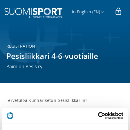
In English (EN)
REGISTRATION
Pesisliikkari 4-6-vuotiaille
Paimion Pesis ry
Tervetuloa Kunnariketun pesisliikkariin!

Liikkari kokoontuu kerran viiikossa tiistaisin klo 17.30-
18.15
