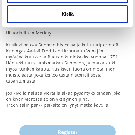
näkösuojana tarpeillaan ollessaan. Kuningas oli 
matkalla Turusta Hämeenlinnaan, Kankaanpään ja 
Kiellä
Kurikan kautta Vaasaan, kun hän tunsi tarpeen 
pysähtyä.

Historiallinen Merkitys

Kusikivi on osa Suomen historiaa ja kulttuuriperintöä. 
Kuningas Aadolf Fredrik oli kruunattu Venäjän 
myötävaikutuksella Ruotsin kuninkaaksi vuonna 1751. 
Hän teki tutustumismatkan Suomeen, ja matka kulki 
myös Kurikan kautta. Kusikiven luona on metallinen 
muistolaatta, joka kertoo tästä historiallisesta 
tapahtumasta.

Jos kivellä haluaa vierailla älkää pysähtykö pihaan joka 
on kiven vieressä se on yksityinen piha.

Treenisalin parkkipaikalta on lyhyt matka kävellä.
Register