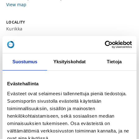
View map
LOCALITY
Kurikka
SPORTS
Painonnosto
Suostumus
Yksityiskohdat
Tietoja
REGISTRATION PERIOD
Fr 1.9.2023 at 01:00 - We 4.10.2023 at 23:59
Evästehallinta
Evästeet ovat selaimeesi tallennettuja pieniä tiedostoja.
PRICE
Suomisportin sivustolla evästeitä käytetään
Osallistumismaksu 30,00 €
toiminnallisuuksiin, sisällön ja mainosten
henkilökohtaistamiseen, sekä sosiaalisen median
ADDITIONAL INFORMATION
ominaisuuksien tukemiseen. Osa evästeistä on
Tomi Palomäki
välttämättömiä verkkosivuston toiminnan kannalta, ja ne
tomi.palomaki@kurikanpunttiklubi.fi
0451175403
ovat aina käytössä.