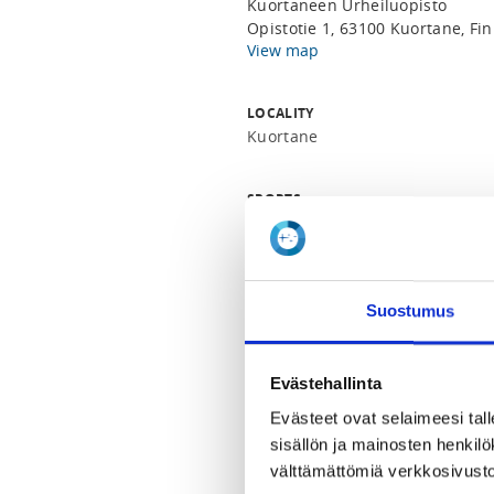
Kuortaneen Urheiluopisto
Opistotie 1, 63100 Kuortane, Fi
View map
LOCALITY
Kuortane
SPORTS
Lentopallo
REGISTRATION PERIOD
Th 6.6.2024 at 12:00 - Fr 28.6.20
Suostumus
PRICE
Evästehallinta
Leirimaksu 45,00 €
Evästeet ovat selaimeesi tall
sisällön ja mainosten henki
Lännen poikien kesätreenipäivä 
välttämättömiä verkkosivusto