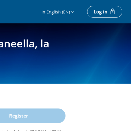
Log in
In English (EN)
neella, la
Register