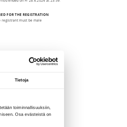
period ended on
Fr 28.6.2024
at
23:59
.
RED FOR THE REGISTRATION
 registrant must be male
Tietoja
tetään toiminnallisuuksiin,
miseen. Osa evästeistä on