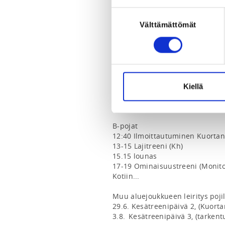
Leirin tarkoituksena on kehittää y
Suostumuksen
kesäharjoitteluun

Välttämättömät
Leirin hinta on 45€. 

valinta
HUOM!!! Päivän aikataulu:

C-pojat

11:40 Ilmoittautuminen Kuortaneh
12-14 Lajitreeni (Kh)

14.15 lounas

Kiellä
16-18 Ominaisuustreeni (Monitoi
Kotiin...

B-pojat

12:40 Ilmoittautuminen Kuortaneh
13-15 Lajitreeni (Kh)

15.15 lounas

17-19 Ominaisuustreeni (Monitoi
Kotiin...

Muu aluejoukkueen leiritys pojil
29.6. Kesätreenipäivä 2, (Kuortan
3.8. 	Kesätreenipäivä 3, (tarkentuu)
