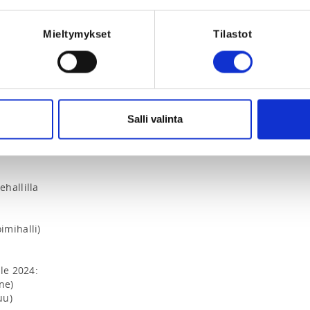
ksilön lajitaitoja ja antaa vinkkejä 
Mieltymykset
Tilastot
allilla

Salli valinta
mihalli)

allilla

mihalli)

le 2024:

e)
