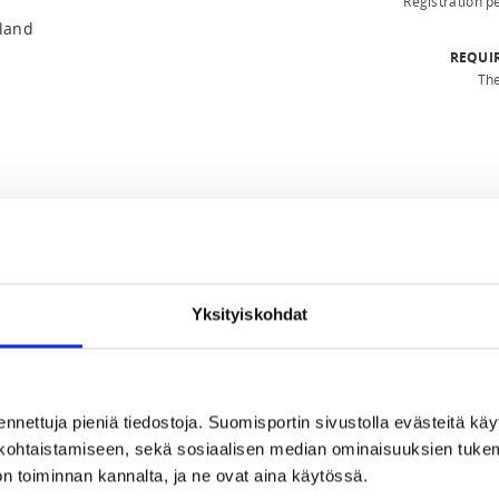
Registration 
nland
REQUI
The
24 at 23:59
Yksityiskohdat
ennettuja pieniä tiedostoja. Suomisportin sivustolla evästeitä käy
lökohtaistamiseen, sekä sosiaalisen median ominaisuuksien tuke
la 29.6.2024 Kuortane

n toiminnan kannalta, ja ne ovat aina käytössä.