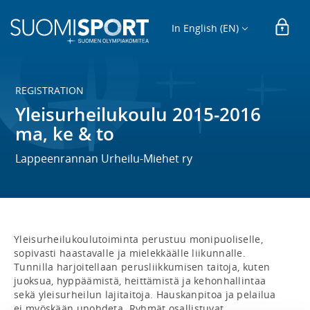
In English (EN)
REGISTRATION
Yleisurheilukoulu 2015-2016
ma, ke & to
Lappeenrannan Urheilu-Miehet ry
Yleisurheilukoulutoiminta perustuu monipuoliselle, 
sopivasti haastavalle ja mielekkäälle liikunnalle. 
Tunnilla harjoitellaan perusliikkumisen taitoja, kuten 
juoksua, hyppäämistä, heittämistä ja kehonhallintaa 
sekä yleisurheilun lajitaitoja. Hauskanpitoa ja pelailua 
ei myöskään unohdeta. Ryhmät osallistuvat 