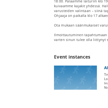
18:00. Palaamme laituriin klo 
kuivaamme kajakit yhdessä. Halu
varusteiden valintaan – siinä ta
Ohjaaja on paikalla klo 17 alkaen
Ota mukaan säänmukaiset varuste
Ilmoittautuminen tapahtumaan t
varten sinun tulee olla liittynyt
Event instances
A
Ti
Lo
In
Ni