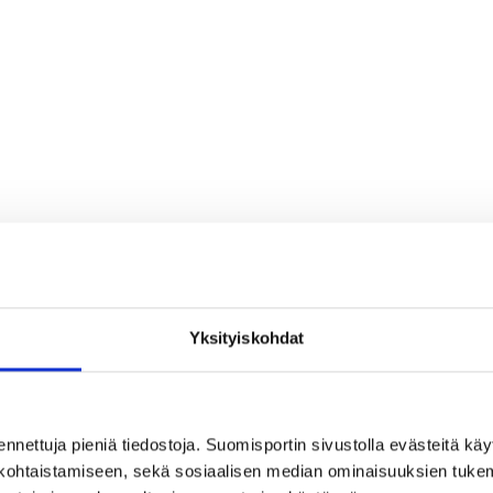
026 at 12:00
Yksityiskohdat
ennettuja pieniä tiedostoja. Suomisportin sivustolla evästeitä käy
lökohtaistamiseen, sekä sosiaalisen median ominaisuuksien tuke