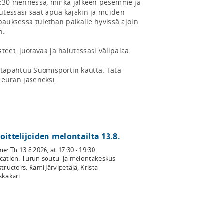
19:30 mennessä, minkä jälkeen pesemme ja 
tessasi saat apua kajakin ja muiden 
pauksessa tulethan paikalle hyvissä ajoin. 
.

et, juotavaa ja halutessasi välipalaa.

apahtuu Suomisportin kautta. Tätä 
 seuran jäseneksi.
loittelijoiden melontailta 13.8.
me:
Th 13.8.2026
, at
17:30 - 19:30
cation:
Turun soutu- ja melontakeskus
structors
:
Rami Järvipetäjä, Krista
skakari