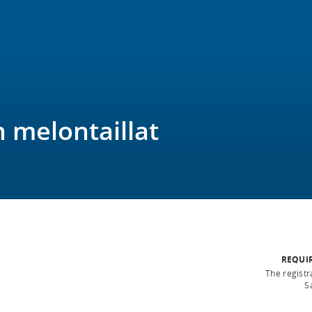
n melontaillat
REQUI
The registr
S