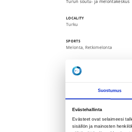
Turun soutu- ja melontakeskus
LOCALITY
Turku
SPORTS
Melonta, Retkimelonta
REGISTRATION PERIOD
Th 4.6.2026 at 12:00 - We 30.9.2
ADDITIONAL INFORMATION
Suostumus
Ella Lehtiö
posti@melojat.net
Evästehallinta
INSTRUCTORS
Evästeet ovat selaimeesi tall
Anni Hämäläinen
sisällön ja mainosten henki
Jani Hoikkala