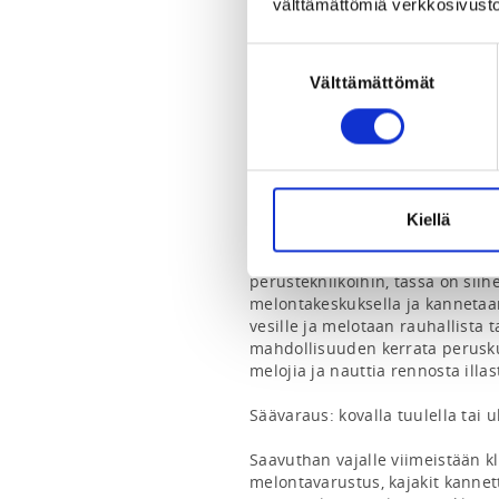
välttämättömiä verkkosivusto
Krista Niskakari
Rami Järvipetäjä
Suostumuksen
Jukka Ruohonen
Marko Pihl
Välttämättömät
valinta
Aloittelijoiden melontaillat on
jäsenille, jotka ovat käyneet me
Melontailta on ilmainen, matalan
Kiellä
aloitteleville melojille. Jos kaip
melontakeskuksella toimimiseen,
perustekniikoihin, tässä on siih
melontakeskuksella ja kannetaa
vesille ja melotaan rauhallista tah
mahdollisuuden kerrata peruskurs
melojia ja nauttia rennosta illast
Säävaraus: kovalla tuulella tai 
Saavuthan vajalle viimeistään klo
melontavarustus, kajakit kannettu