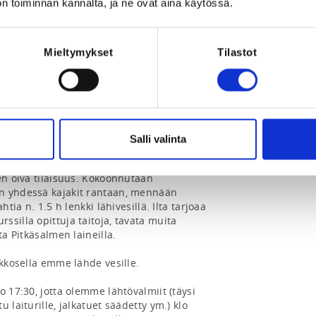
n toiminnan kannalta, ja ne ovat aina käytössä.
Mieltymykset
Tilastot
 suunnattu Saaristomeren Melojien 
lonnan peruskurssin (Meloja 1).

 kynnyksen ohjattu iltalenkki 
Salli valinta
aat kertausta tai kokemusta 
 kajakin käsittelyyn ja melonnan 
en oiva tilaisuus. Kokoonnutaan 
n yhdessä kajakit rantaan, mennään 
tia n. 1.5 h lenkki lähivesillä. Ilta tarjoaa 
silla opittuja taitoja, tavata muita 
a Pitkäsalmen laineilla.

ukkosella emme lähde vesille.

 17:30, jotta olemme lähtövalmiit (täysi 
 laiturille, jalkatuet säädetty ym.) klo 