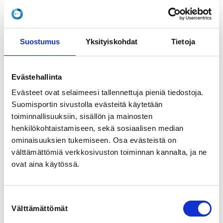
som genom målrelaterade lekar utifrån barnets egna 
förutsättningar lär sig de elementära grunderna i de 
fyra simsätten med slutmålet att bli simkunnig. 

Suostumus
Yksityiskohdat
Tietoja
Verksamheten innehåller roliga, utmanande och 
progressiva övningar, både i vatten och på land. 

Evästehallinta
Mål: simma 10 m crawl & rygg; lära sej flyta & glida 
fram. 

Evästeet ovat selaimeesi tallennettuja pieniä tiedostoja.
Suomisportin sivustolla evästeitä käytetään
På höstterminen är vattennivån låg och höjs under 
toiminnallisuuksiin, sisällön ja mainosten
vårterminen. 

henkilökohtaistamiseen, sekä sosiaalisen median
Tränar en dag per vecka i terapibassängen tisdag 
ominaisuuksien tukemiseen. Osa evästeistä on
kl.18.00-18.45.

välttämättömiä verkkosivuston toiminnan kannalta, ja ne
ovat aina käytössä.
REGISTRATION PERIOD
Suostumuksen
Fr 13.6.2025 at 08:00 - Th 21.8.2025 at 00:00
Välttämättömät
valinta