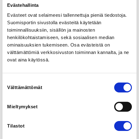
Rautpohjankatu 6, 40700 Jyväskylä, Suomi
Evästehallinta
View map
Evästeet ovat selaimeesi tallennettuja pieniä tiedostoja.
Suomisportin sivustolla evästeitä käytetään
LOCALITY
toiminnallisuuksiin, sisällön ja mainosten
Jyväskylä
henkilökohtaistamiseen, sekä sosiaalisen median
ominaisuuksien tukemiseen. Osa evästeistä on
välttämättömiä verkkosivuston toiminnan kannalta, ja ne
SPORTS
Yleisurheilu
ovat aina käytössä.
REGISTRATION PERIOD
Suostumuksen
Th 14.11.2024 at 14:25 - Su 8.12.2024 at 23:59
Välttämättömät
valinta
ADDITIONAL INFORMATION
Mieltymykset
Leevi Lindi
leevi.lindi@jku.fi
+358400547237
Tilastot
Tervetuloa testeihin!
