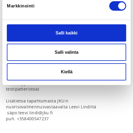
Markkinointi
Kakki TF-juniorit toimintaan valitut ja 13-15 vuotiaat A-
luokan tulokset tehneet urheilijat ovat kutsuttu 
Suomen Urheiluliiton puolesta testipäivään lauantaina 
14.12 klo 14:00-16:30! Testaamisen järjestää Keski-
Salli kaikki
Suomen piirin urheiljoille JKU. Testipäivässä testataan 
urheilijan fyysistä suorituskykyä seuraavasti:

Salli valinta
- nopeus: lentävä 20 m

- nopeusvoima: 5-loikka 2 askeleen vauhdilla ja 
kuulanheitto alta eteen

- liikkuvuus: lapakääntö, eteentaivutus, valakyykky

Kiellä
- kestovoima: puolavatsat

- kestävyys: 1 000 m (harkinnan mukaan, ei osana TF-
testipatteristoa)

Lisätietoa tapahtumasta JKU:n 
nuorisovalmennusvastaavalta Leevi Lindiltä

 säpo:leevi.lindi@jku.fi

puh. +358400547237 