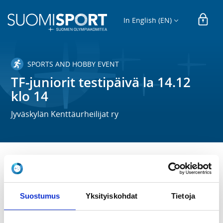
In English (EN)
SPORTS AND HOBBY EVENT
TF-juniorit testipäivä la 14.12
klo 14
Jyväskylän Kenttäurheilijat ry
TIME
Sa 14.12.2024 at 14:00 - 16:30
Suostumus
Yksityiskohdat
Tietoja
LOCATION
Hipposhalli