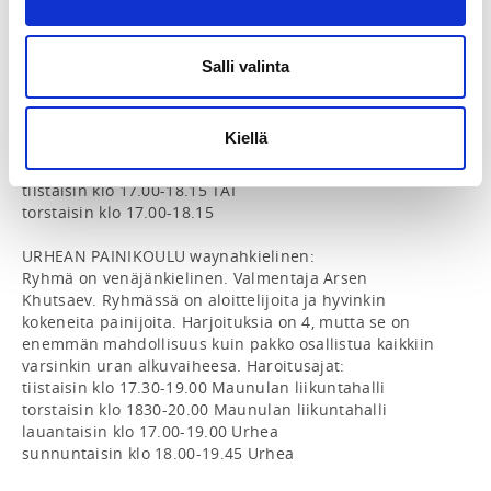
tiistaisin klo 17:15-18:30 TAI

torstaisin klo 17:15-18:30

Salli valinta
MÄKELÄNRINTEEN PAINIKOULU A 2 x viikossa

tiistaisin klo 17.00-18.15 JA

torstaisin klo 17.00-18.15

Kiellä
MÄKELÄNRINTEEN PAINIKOULU B 1 x viikossa

tiistaisin klo 17.00-18.15 TAI

torstaisin klo 17.00-18.15

URHEAN PAINIKOULU waynahkielinen:

Ryhmä on venäjänkielinen. Valmentaja Arsen 
Khutsaev. Ryhmässä on aloittelijoita ja hyvinkin 
kokeneita painijoita. Harjoituksia on 4, mutta se on 
enemmän mahdollisuus kuin pakko osallistua kaikkiin 
varsinkin uran alkuvaiheesa. Haroitusajat:

tiistaisin klo 17.30-19.00 Maunulan liikuntahalli

torstaisin klo 1830-20.00 Maunulan liikuntahalli

lauantaisin klo 17.00-19.00 Urhea

sunnuntaisin klo 18.00-19.45 Urhea
