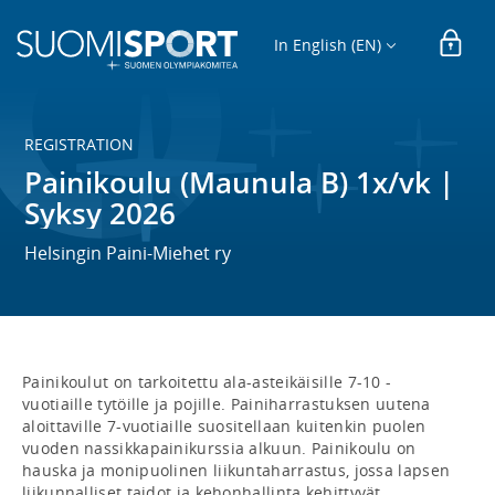
In English (EN)
REGISTRATION
Painikoulu (Maunula B) 1x/vk |
Syksy 2026
Helsingin Paini-Miehet ry
Painikoulut on tarkoitettu ala-asteikäisille 7-10 -
vuotiaille tytöille ja pojille. Painiharrastuksen uutena 
aloittaville 7-vuotiaille suositellaan kuitenkin puolen 
vuoden nassikkapainikurssia alkuun. Painikoulu on 
hauska ja monipuolinen liikuntaharrastus, jossa lapsen 
liikunnalliset taidot ja kehonhallinta kehittyvät 