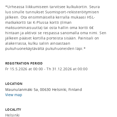
*Urheassa liikkumiseen tarvitsee kulkukortin. Seura 
luo sinulle tunnukset Suomisport-rekisteröitymisen 
jälkeen. Ota ensimmäisellä kerralla mukaasi HSL-
matkakortti tai K-Plussa kortti (ilman 
maksuominaisuutta) tai osta hallin oma kortti 6€ 
hintaan ja aktivoi se respassa sanomalla oma nimi. Sen 
jälkeen pääset kortilla porteista sisään. Painisali on 
alakerrassa, kulku saliin ainoastaan 
pukuhuonekäytävältä pukuhuoneiden läpi.*
REGISTRATION PERIOD
Fr 15.5.2026 at 00:00 - Th 31.12.2026 at 00:00
LOCATION
Maunulanmäki 5a, 00630 Helsinki, Finland
View map
LOCALITY
Helsinki