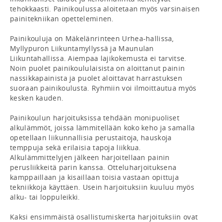
tehokkaasti. Painikoulussa aloitetaan myös varsinaisen 
painitekniikan opetteleminen.

Painikouluja on Mäkelänrinteen Urhea-hallissa, 
Myllypuron Liikuntamyllyssä ja Maunulan 
Liikuntahallissa. Aiempaa lajikokemusta ei tarvitse. 
Noin puolet painikoululaisista on aloittanut painin 
nassikkapainista ja puolet aloittavat harrastuksen 
suoraan painikoulusta. Ryhmiin voi ilmoittautua myös 
kesken kauden.

Painikoulun harjoituksissa tehdään monipuoliset 
alkulämmöt, joissa lämmitellään koko keho ja samalla 
opetellaan liikunnallisia perustaitoja, hauskoja 
temppuja sekä erilaisia tapoja liikkua. 
Alkulämmittelyjen jälkeen harjoitellaan painin 
perusliikkeitä parin kanssa. Otteluharjoituksena 
kamppaillaan ja kisaillaan toisia vastaan opittuja 
tekniikkoja käyttäen. Usein harjoituksiin kuuluu myös 
alku- tai loppuleikki.

Kaksi ensimmäistä osallistumiskerta harjoituksiin ovat 