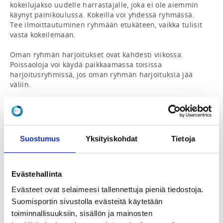
kokeilujakso uudelle harrastajalle, joka ei ole aiemmin 
käynyt painikoulussa. Kokeilla voi yhdessä ryhmässä. 
Tee ilmoittautuminen ryhmään etukäteen, vaikka tulisit 
vasta kokeilemaan.

Oman ryhmän harjoitukset ovat kahdesti viikossa. 
Poissaoloja voi käydä paikkaamassa toisissa 
harjoitusryhmissä, jos oman ryhmän harjoituksia jää 
väliin.

*UUTTA*

Voit valita Suomi-Sportista yhden viikkoharjoituksen 
painikoulun (B-ryhmät) tai kahden viikkoharjoituksen 
painikoulun (A-ryhmät). Tämä muutos siksi, että 
Suostumus
Yksityiskohdat
Tietoja
monella on vielä useita lajeja tässä iässä ja usein ei 
jatketa nassikoiden jälkeen ollenkaan, jos harjoituksia 
on kaksi. Valmennus tietysti suosittelee kahta 
harjoituskertaa niille joille se on aikataulullisesti 
Evästehallinta
mahdollista.

Evästeet ovat selaimeesi tallennettuja pieniä tiedostoja.
Suomisportin sivustolla evästeitä käytetään
Ryhmien painijat kilpailevat kuukausittain 
aloittelijoiden TÄHTIPAINEISSA, kun taitoja on kertynyt 
toiminnallisuuksiin, sisällön ja mainosten