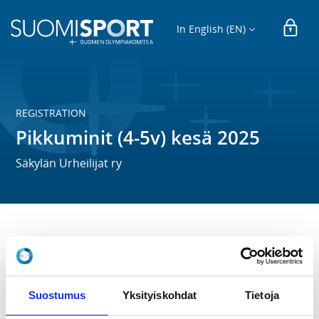
In English (EN)
REGISTRATION
Pikkuminit (4-5v) kesä 2025
Säkylän Urheilijat ry
Pikkuminit harjoittelevat liikuntataitoja leikkien, 
pelaillen ja eri lajeja kokeillen. Samalla opitaan 
yhdessä toimimista.

Suostumus
Yksityiskohdat
Tietoja
Kesän ajan harjoitukset Säkylän Monitoimikentällä 
maanantaisin klo 18.00-18.45 ja torstaisin klo 18.00-