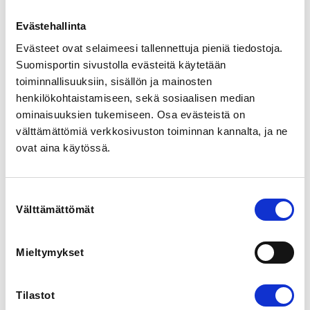
18:45. Treenikausi 2.6.-8.8.

Evästehallinta
Seurakisat keskiviikkoisin klo 17 alkaen.

Evästeet ovat selaimeesi tallennettuja pieniä tiedostoja.
Suomisportin sivustolla evästeitä käytetään
Pikkumineille Sporttiturva-vakuutus sisältyy 
ilmoittautumisen hintaan.
toiminnallisuuksiin, sisällön ja mainosten
henkilökohtaistamiseen, sekä sosiaalisen median
ominaisuuksien tukemiseen. Osa evästeistä on
REGISTRATION PERIOD
välttämättömiä verkkosivuston toiminnan kannalta, ja ne
Su 11.5.2025 at 17:00 - Mo 30.6.2025 at 00:00
ovat aina käytössä.
LOCATION
Sivarinkuja 6
Suostumuksen
Välttämättömät
valinta
LOCALITY
Säkylä
Mieltymykset
SPORTS
Tilastot
Yleisurheilu