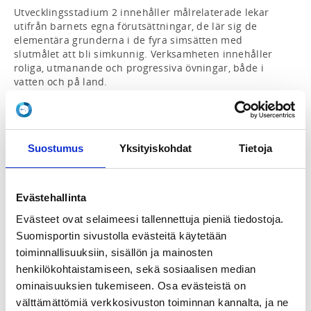
Utvecklingsstadium 2 innehåller målrelaterade lekar 
utifrån barnets egna förutsättningar, de lär sig de 
elementära grunderna i de fyra simsätten med 
slutmålet att bli simkunnig. Verksamheten innehåller 
roliga, utmanande och progressiva övningar, både i 
vatten och på land. 

Medleyskola berör även Utvecklingsstadium 3, som 
genom målrelaterade lekar och övningar 
vidareutvecklar grunderna i de fyra simsätten utifrån 
varje individs egna förutsättningar, men slutmålet att 
Suostumus
Yksityiskohdat
Tietoja
kunna tävla alternativt ta simmärken och simma för 
välmående. 

I detta utvecklingsstadium inleds guldåldern för att 
Evästehallinta
utveckla motoriska färdigheter. Det är därför viktigt att 
Evästeet ovat selaimeesi tallennettuja pieniä tiedostoja.
så många barn som möjligt nu inte bara lär sig olika 
simfärdigheter, utan också att de får så stor variation 
Suomisportin sivustolla evästeitä käytetään
av aktiviteter som möjligt. 

toiminnallisuuksiin, sisällön ja mainosten
henkilökohtaistamiseen, sekä sosiaalisen median
Förkunskaper: teknikskola eller motsvarande 
ominaisuuksien tukemiseen. Osa evästeistä on
kunskaper. 

välttämättömiä verkkosivuston toiminnan kannalta, ja ne