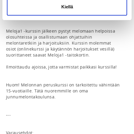
Melontakeskus Uittamolla sekä sen edustalla oleva 
Pitkäsalmen suojainen vesistöalue. Jokaisena 
Kiellä
kurssikertana mennään vesille.

Meloja1 -kurssin jälkeen pystyt melomaan helpoissa 
olosuhteissa ja osallistumaan ohjattuihin 
melontaretkiin ja harjoituksiin. Kurssin molemmat 
osiot (onlinekurssi ja käytännön harjoitukset vesillä) 
suorittaneet saavat Meloja1 -taitokortin.

Ilmoittaudu ajoissa, jotta varmistat paikkasi kurssilla! 

Huom! Melonnan peruskurssi on tarkoitettu vähintään 
15-vuotiaille. Tätä nuoremmille on oma 
junnumelontakoulunsa.

---

Varausehdot:
