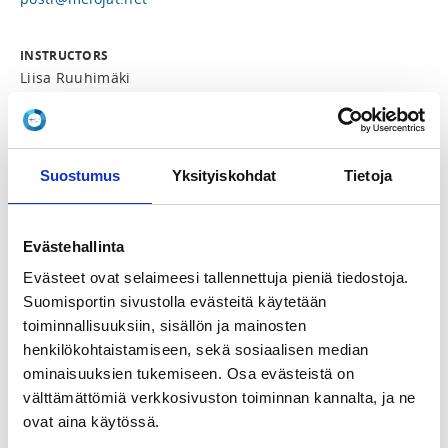
INSTRUCTORS
Liisa Ruuhimäki
Anni Hämäläinen
Anneli Suihkonen
Suostumus
Yksityiskohdat
Tietoja
Kiinnostaako sinua kajakkimelontaan tutustuminen tai 
uuden melontaharrastuksen aloittaminen? 

Evästehallinta
Saaristomeren Melojat järjestää kesän aikana 
Evästeet ovat selaimeesi tallennettuja pieniä tiedostoja.
aloittelijoille sopivia Meloja 1-peruskursseja. Kurssi 
kestää kolme arki-iltaa tai yhden viikonlopun ja sisältää 
Suomisportin sivustolla evästeitä käytetään
harjoittelua vesillä. Ennen kurssia suoritetaan lyhyt 
toiminnallisuuksiin, sisällön ja mainosten
verkkokurssi online-ympäristössä.

henkilökohtaistamiseen, sekä sosiaalisen median
ominaisuuksien tukemiseen. Osa evästeistä on
Osallistumisvaatimukset:

välttämättömiä verkkosivuston toiminnan kannalta, ja ne
- hyvä peruskunto

- 25 metrin uimataito

ovat aina käytössä.
- 15 vuoden ikä
