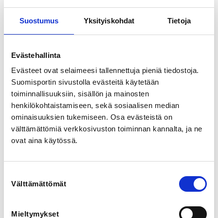
otevoima@suomenvoimalajiliitto.fi
Suostumus
Yksityiskohdat
Tietoja
Otevoima SM 2026 Vantaan Voimaviikolla.

Evästehallinta
Kilpailuun osallistuvilla tulee olla liiton vuoden 2026 
lisenssi ja sen sisältämä antidopingsopimus voimassa 
Evästeet ovat selaimeesi tallennettuja pieniä tiedostoja.
viimeistään 3kk ennen kilpailua.

Suomisportin sivustolla evästeitä käytetään
toiminnallisuuksiin, sisällön ja mainosten
Kilpailijoiden tulee käyttää kisa-asua kaikissa 
henkilökohtaistamiseen, sekä sosiaalisen median
suorituksissa sekä palkintojenjaossa.

ominaisuuksien tukemiseen. Osa evästeistä on
Otevoima SM 2026 lajit

välttämättömiä verkkosivuston toiminnan kannalta, ja ne
ovat aina käytössä.
Akseli nosto (Ironmind)

Maksiminosto

4 yritystä

Suostumuksen
Välttämättömät
Saxon bar 80 mm

valinta
Maksiminosto

4 yritystä

Mieltymykset