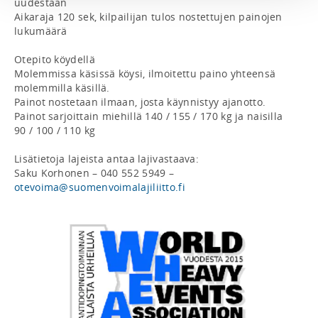
uudestaan

Aikaraja 120 sek, kilpailijan tulos nostettujen painojen 
lukumäärä

Otepito köydellä

Molemmissa käsissä köysi, ilmoitettu paino yhteensä 
molemmilla käsillä.

Painot nostetaan ilmaan, josta käynnistyy ajanotto.

Painot sarjoittain miehillä 140 / 155 / 170 kg ja naisilla 
90 / 100 / 110 kg

Lisätietoja lajeista antaa lajivastaava: 

Saku Korhonen – 040 552 5949 – 
otevoima@suomenvoimalajiliitto.fi