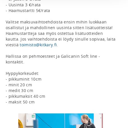
- Uusinta 3 €/rata

- Haamustartti 5€/rata

Valitse maksuvaihtoehdoista ensin mihin luokkaan 
osallistut ja mahdollinen uusinta sitten lisätuotteista! 
Haamustartteja saa myös ostettua lisätuotteiden 
kautta. Jos vaihtoehdoista ei löydy sinulle sopivaa, laita 
viestiä 
toimisto@kitkary.fi
.

Hallissa on pehmoesteet ja Galicanin Soft line -
kontaktit. 

Hyppykorkeudet:

- pikkuminit 10cm

- minit 20 cm

- medit 30 cm

- pikkumaksit 40 cm

- maksit 50 cm