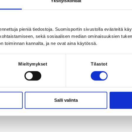
Yksityiskohdat
 kaikentasoiset luistelijat - jokainen 
!

uistelutaitoja sekä tutustutaan asteittain 
eikkejä unohtamatta.

ennettuja pieniä tiedostoja. Suomisportin sivustolla evästeitä käy
lökohtaistamiseen, sekä sosiaalisen median ominaisuuksien tuke
 täynnä liikunnan iloa, rohkeutta, 
lä tärkeintä on hauskanpito ja uusien 
n toiminnan kannalta, ja ne ovat aina käytössä.
piirissä.

 yhdessä tyttökiekosta iso juttu 
Mieltymykset
Tilastot
Registration p
2026 at 00:00
Salli valinta
uomi