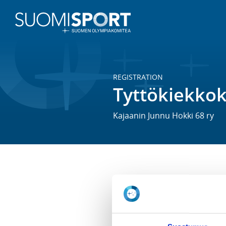
REGISTRATION
Tyttökiekko
Kajaanin Junnu Hokki 68 ry
Tytöt alle 8-vuotiaat

Sunnuntaisin harjoitushallissa 1
Tyttökiekkokoulussa opetellaan 