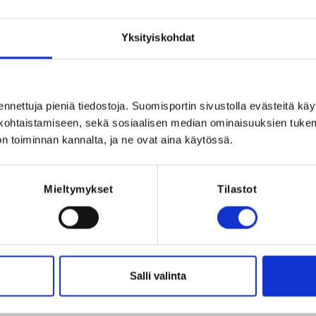
otiaille. Pesiskoulua järjestetään 
Yksityiskohdat
lla kentällä (Linnakangas ja Kirkonkylän 
sin tiistaisin ja torstaisin. Kukin 
sopivimman kentän ilmoittautumisen 
u su 28.6 pelipäivään, joka järjestetään 
essä kaikkien pesiskoululaisten kanssa.

ennettuja pieniä tiedostoja. Suomisportin sivustolla evästeitä käy
lökohtaistamiseen, sekä sosiaalisen median ominaisuuksien tuke
Tarkat tiedot pesiskoulusta löydät Kirin sivuilta 
n toiminnan kannalta, ja ne ovat aina käytössä.
orit/pesiskoulu
Registration 
Mieltymykset
Tilastot
REQUI
26 at 18:00
The registrant 
kä Kirkonkylän koulu: koulutie 6
Salli valinta