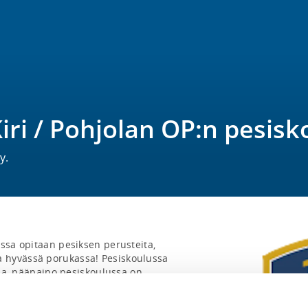
ri / Pohjolan OP:n pesisk
y.
ssa opitaan pesiksen perusteita, 
hyvässä porukassa! Pesiskoulussa 
oja, pääpaino pesiskoulussa on 
älineitä, vaan voit tulla mukaan 
a omien pesisvälineiden käyttö on 