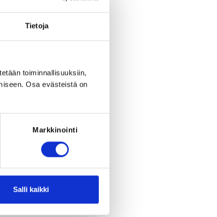
Tietoja
tetään toiminnallisuuksiin,
Register
miseen. Osa evästeistä on
period ended on
Su 7.6.2026
at
18:00
.
Markkinointi
RED FOR THE REGISTRATION
must have been born between 1.7.2014
- 30.1.2020
Salli kaikki