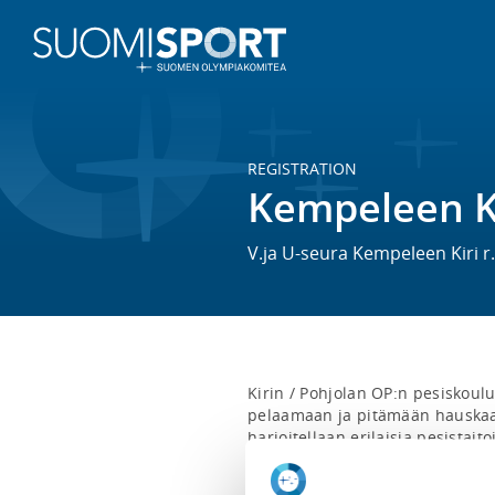
REGISTRATION
Kempeleen Ki
V.ja U-seura Kempeleen Kiri r.
Kirin / Pohjolan OP:n pesiskoulu
pelaamaan ja pitämään hauskaa 
harjoitellaan erilaisia pesistait
pelaamisessa. Et tarvitse omia v
testaamaan pesistaitojasi. Mutt