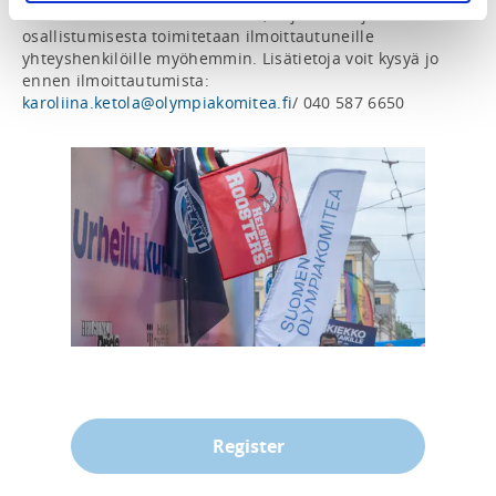
Tarkemmat tiedot aikatauluista, ohjelmasta ja 
osallistumisesta toimitetaan ilmoittautuneille 
yhteyshenkilöille myöhemmin. Lisätietoja voit kysyä jo 
ennen ilmoittautumista: 
karoliina.ketola@olympiakomitea.fi
/ 040 587 6650  
Register