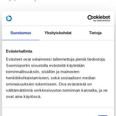
LOCALITY
Helsinki
Suostumus
Yksityiskohdat
Tietoja
REGISTRATION PERIOD
Mo 4.5.2026 at 11:00 - Tu 23.6.2026 at 23:59
Evästehallinta
ADDITIONAL INFORMATION
Karoliina Ketola
Evästeet ovat selaimeesi tallennettuja pieniä tiedostoja.
karoliina.ketola@olympiakomitea.fi
Suomisportin sivustolla evästeitä käytetään
toiminnallisuuksiin, sisällön ja mainosten
henkilökohtaistamiseen, sekä sosiaalisen median
Olympiakomitea kokoaa perinteiseen tapaan urheilun 
ominaisuuksien tukemiseen. Osa evästeistä on
oman joukkueen Helsinki Pride -kulkueeseen. 
Starttaamme Senaatintorilta kohti Kaivopuistoa noin 
välttämättömiä verkkosivuston toiminnan kannalta, ja ne
klo 14. Ennen kulkuetta on mahdollisuus osallistua 
ovat aina käytössä.
Olympiastadionilla rentoon aamiaistilaisuuteen, jossa 
kuullaan myös esimerkkejä urheilun toimista 
sateenkaariväestön osallisuuden lisäämiseksi. 

Suostumuksen