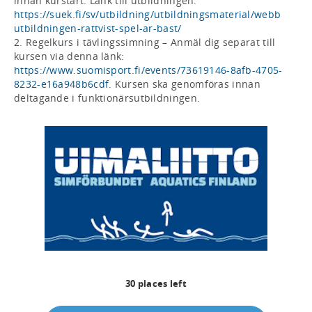
innan kurstart. Länk till utbildningen: 
https://suek.fi/sv/utbildning/utbildningsmaterial/webb
utbildningen-rattvist-spel-ar-bast/
2. Regelkurs i tävlingssimning – Anmäl dig separat till 
kursen via denna länk: 
https://www.suomisport.fi/events/73619146-8afb-4705-
8232-e16a948b6cdf
. Kursen ska genomföras innan 
deltagande i funktionärsutbildningen.
30
places left