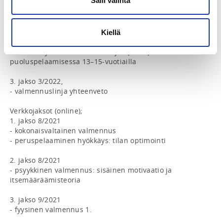
Salli valinta
- Salibandyliiton valmennuslinjan painopisteet 
hyökkäyspelaamisessa 13–15-vuotiailla 

- taidon oppiminen

Kiellä
2. jakso 11/2021, 

- Salibandyliiton valmennuslinjan painopisteet 
puoluspelaamisessa 13–15-vuotiailla  

3. jakso 3/2022, 

- valmennuslinja yhteenveto 

Verkkojaksot (online);

1. jakso 8/2021

- kokonaisvaltainen valmennus 

- peruspelaaminen hyökkäys: tilan optimointi

2. jakso 8/2021

- psyykkinen valmennus: sisäinen motivaatio ja 
itsemääräämisteoria   

3. jakso 9/2021

- fyysinen valmennus 1.
