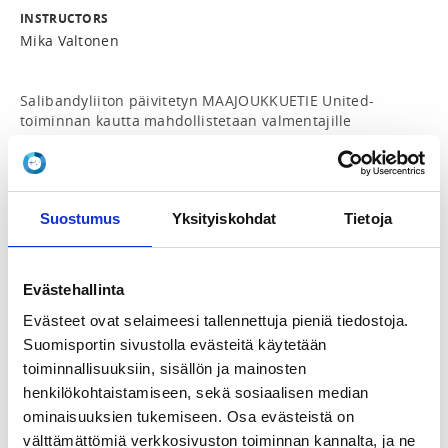
INSTRUCTORS
Mika Valtonen
Salibandyliiton päivitetyn MAAJOUKKUETIE United-
toiminnan kautta mahdollistetaan valmentajille 
osallistuminen pelaajakehitykseen (alueellinen United-
toiminta) integroituun valmennuskoulutukseen. 
Vuoden mittainen koulutusprosessi vastaa sisällöltään 
Salibandyliiton SBV2 -koulutusta. Koulutus toteutetaan 
Suostumus
Yksityiskohdat
Tietoja
alueleirien yhteydessä sekä verkkokoulutuksina.

MAAJOUKKUETIE tapahtumiin integroidussa 
koulutuksissa on tavoitteena lisätä yhteistä 
Evästehallinta
ymmärrystä pelin kehittämisen tavoitteista sekä antaa 
palautetta alueen United-joukkueen ja pelaajien 
Evästeet ovat selaimeesi tallennettuja pieniä tiedostoja.
menestymisestä valtakunnallisessa tapahtumassa. 
Suomisportin sivustolla evästeitä käytetään
Isossa kuvassa tavoitteena on jalkauttaa 
toiminnallisuuksiin, sisällön ja mainosten
Salibandyliiton valmennussisällön linjauksia 
henkilökohtaistamiseen, sekä sosiaalisen median
alueelliseen toimintaan ja saada aikaan entistä 
ominaisuuksien tukemiseen. Osa evästeistä on
laadukkaampaa keskustelua alueiden erityispiirteistä 
ikäluokkakohtaiset painopisteet huomioiden

välttämättömiä verkkosivuston toiminnan kannalta, ja ne