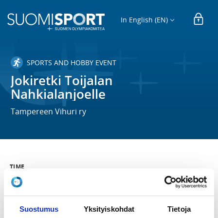
In English (EN)
SPORTS AND HOBBY EVENT
Jokiretki Toijalan
Nahkialanjoelle
Tampereen Vihuri ry
TIME
Fr 12.6.2026 at 12:00 - 20:00
LOCATION
Suostumus
Yksityiskohdat
Tietoja
Nahkialanjoki, 37800 Akaa, Suomi