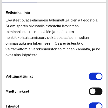
View map
Evästehallinta
LOCALITY
Evästeet ovat selaimeesi tallennettuja pieniä tiedostoja.
Tampere
Suomisportin sivustolla evästeitä käytetään
toiminnallisuuksiin, sisällön ja mainosten
SPORTS
henkilökohtaistamiseen, sekä sosiaalisen median
Melonta, Retkimelonta
ominaisuuksien tukemiseen. Osa evästeistä on
välttämättömiä verkkosivuston toiminnan kannalta, ja ne
REGISTRATION PERIOD
ovat aina käytössä.
Fr 22.5.2026 at 12:00 - We 10.6.2026 at 12:00
Suostumuksen
ADDITIONAL INFORMATION
Välttämättömät
valinta
Ville Mantere
ville.i.mantere@gmail.com
Mieltymykset
Kokoonnutaan Rauhaniemen vajalla klo 12.00, jossa 
pakataan porukalla kajakit traileriin.

Tilastot