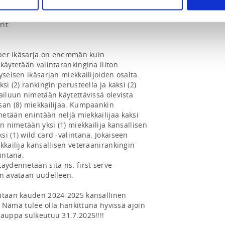
kueen elokuun kokouksessaan.

t:

 per ikäsarja on enemmän kuin 
käytetään valintarankingina liiton 
seisen ikäsarjan miekkailijoiden osalta. 
si (2) rankingin perusteella ja kaksi (2) 
ailuun nimetään käytettävissä olevista 
san (8) miekkailijaa. Kumpaankin 
etään enintään neljä miekkailijaa kaksi 
n nimetään yksi (1) miekkailija kansallisen 
i (1) wild card -valintana. Jokaiseen 
kkailija kansallisen veteraanirankingin 
intana.

äydennetään sitä ns. first serve -
n avataan uudelleen.

itaan kauden 2024-2025 kansallinen 
i. Nämä tulee olla hankittuna hyvissä ajoin 
kauppa sulkeutuu 31.7.2025!!!!