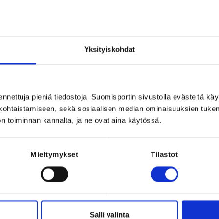
Registration 
Yksityiskohdat
ennettuja pieniä tiedostoja. Suomisportin sivustolla evästeitä käy
lökohtaistamiseen, sekä sosiaalisen median ominaisuuksien tuke
025 at 23:59
n toiminnan kannalta, ja ne ovat aina käytössä.
Mieltymykset
Tilastot
i
miekkailijoita pyydetään ilmoittamaan 
2025 klo 23:59 mennessä.

Salli valinta