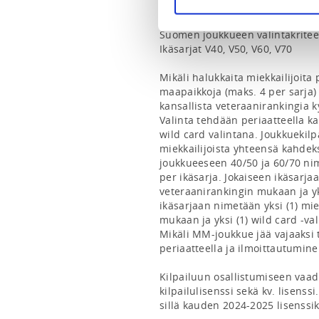
Liiton hallitus nimeää MM-jouk
Suomen joukkueen valintakriteeri
Ikäsarjat V40, V50, V60, V70

Mikäli halukkaita miekkailijoita
maapaikkoja (maks. 4 per sarja) 
kansallista veteraanirankingia ky
Valinta tehdään periaatteella kak
wild card valintana. Joukkuekilp
miekkailijoista yhteensä kahdek
joukkueeseen 40/50 ja 60/70 nim
per ikäsarja. Jokaiseen ikäsarjaa
veteraanirankingin mukaan ja yks
ikäsarjaan nimetään yksi (1) mie
mukaan ja yksi (1) wild card -val
Mikäli MM-joukkue jää vajaaksi t
periaatteella ja ilmoittautumine
Kilpailuun osallistumiseen vaad
kilpailulisenssi sekä kv. lisenss
sillä kauden 2024-2025 lisenssi