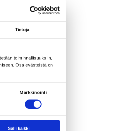
period ended on
Tu 5.8.2025
at
23:59
.
Tietoja
tetään toiminnallisuuksiin,
miseen. Osa evästeistä on
Markkinointi
Salli kaikki