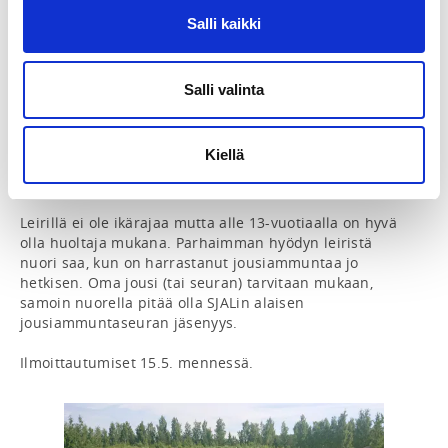
tapaamaan muita jousiammuntajunnuja ympäri 
Suomen. Leirillä pääset parantamaan omaa 
Salli kaikki
jousiammuntatekniikkaasi, suorittamaan taitomerkkejä 
ja tutustumaan muihin jousityyppeihin.

Salli valinta
Majoitus Hotel Radalla 2-3 hengen huoneissa. Illalla 
sauna ja järvikin ihan vieressä. Aamiaiset ja ruokailut 
hotellilla. Erittäin huonon kesäsään sattuessa  
Kiellä
pääsemme läheiseen Iitin Jousiampujien uuteen 
jousiammuntahalliin harjoittelemaan.

Leirillä ei ole ikärajaa mutta alle 13-vuotiaalla on hyvä 
olla huoltaja mukana. Parhaimman hyödyn leiristä 
nuori saa, kun on harrastanut jousiammuntaa jo 
hetkisen. Oma jousi (tai seuran) tarvitaan mukaan, 
samoin nuorella pitää olla SJALin alaisen 
jousiammuntaseuran jäsenyys.

Ilmoittautumiset 15.5. mennessä.