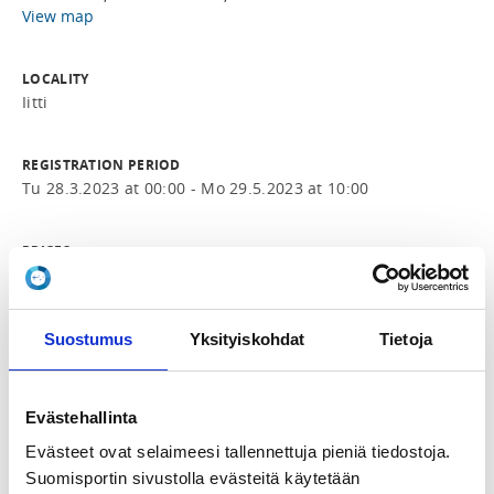
View map
LOCALITY
Iitti
REGISTRATION PERIOD
Tu 28.3.2023 at 00:00 - Mo 29.5.2023 at 10:00
PRICES
Lapset ja nuoret 145,00 € -
Sisältää majoituksen, ruokailut, valmennuksen,
taitomerkit, taulut, haastepalkinnot ja mahdollisen
Suostumus
Yksityiskohdat
Tietoja
hallivuokran. Majoitus 2hh ja aamiainen Hotel Radalla
https://hotelradalla.fi/
Aamiaisten lisäksi tulopäivän
päivällinen, torstain lounas&päivällinen sekä
lähtöpäivän lounas sisältyvät. Liitto tukee nuorten
Evästehallinta
osallistumista.
Evästeet ovat selaimeesi tallennettuja pieniä tiedostoja.
Aikuiset 156,00 € -
Suomisportin sivustolla evästeitä käytetään
Sisältää majoituksen 2 hengen huoneessa ja ruokailut.