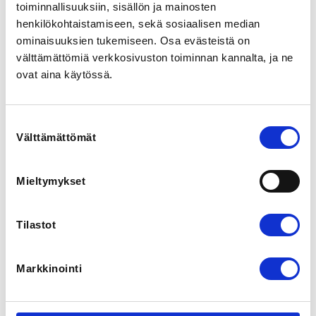
toiminnallisuuksiin, sisällön ja mainosten
Ei liiton tukea.
henkilökohtaistamiseen, sekä sosiaalisen median
ominaisuuksien tukemiseen. Osa evästeistä on
ADDITIONAL INFORMATION
välttämättömiä verkkosivuston toiminnan kannalta, ja ne
Seurakehittäjä Marja
ovat aina käytössä.
seuratoiminta@jousiampujainliitto.fi
040 593 5658
Suostumuksen
COACHS
Välttämättömät
valinta
Kari Koskinen
Aleksandra Hint
Marja Raisoma
Mieltymykset
Jousiammuntaa, auringonpaistetta, kisailua, naurua, 
Tilastot
lämmin järvi, vihreä nurmi ja paljon uusia 
jousiammuntaystäviä. Sitä kaikkea on kesän 2023 Sjalin 
jouskarileiri. 

Markkinointi
Sjalin 2022 jouskarileiri on junnuampujan kesän 
iloinen kohokohta, joka innostaa oppimaan uutta ja 