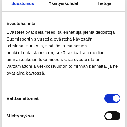
Suostumus
Yksityiskohdat
Tietoja
Korvenkylässä
Rauhanrinne 1, 55320 Lappeenranta, Finland
View map
Evästehallinta
LOCALITY
Evästeet ovat selaimeesi tallennettuja pieniä tiedostoja.
Lappeenranta
Suomisportin sivustolla evästeitä käytetään
toiminnallisuuksiin, sisällön ja mainosten
henkilökohtaistamiseen, sekä sosiaalisen median
SPORTS
ominaisuuksien tukemiseen. Osa evästeistä on
Kalevan Kierros
välttämättömiä verkkosivuston toiminnan kannalta, ja ne
ovat aina käytössä.
REGISTRATION PERIOD
Th 14.5.2026 at 08:00 - Su 21.6.2026 at 23:59
Suostumuksen
Välttämättömät
PRICE
valinta
Yksinsoutu 57,00 € -
Osallistumismaksu sisältää ruokailun,
Mieltymykset
pesumahdollisuuden ja muistomitalin.