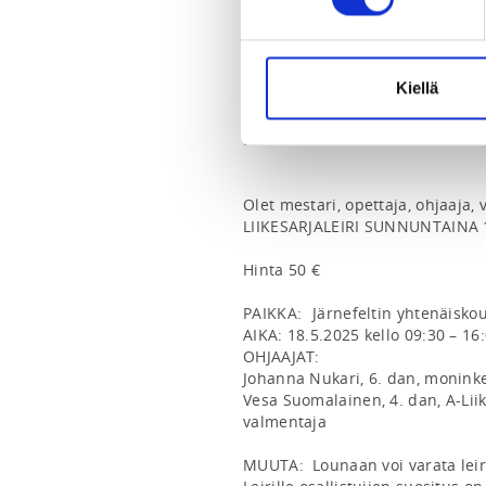
poomsaeteamfinland@gmail.c
0505533790
Kiellä
INSTRUCTORS
Vesa Suomalainen
Essi Labart
Olet mestari, opettaja, ohjaaja, v
LIIKESARJALEIRI SUNNUNTAINA 1
Hinta 50 €

PAIKKA:	Järnefeltin yhtenäiskoulu, Helsingiuksentie 56, 08700 Lohja

AIKA: 18.5.2025 kello 09:30 – 16:
OHJAAJAT:

Johanna Nukari, 6. dan, moninker
Vesa Suomalainen, 4. dan, A-Lii
valmentaja

MUUTA:	Lounaan voi varata leirille etukäteen.
