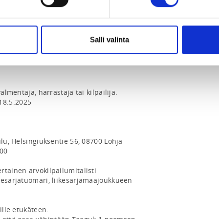
om
Salli valinta
almentaja, harrastaja tai kilpailija. 

8.5.2025

00

tainen arvokilpailumitalisti

kesarjatuomari, liikesarjamaajoukkueen 