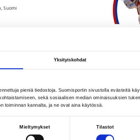
a, Suomi
Yksityiskohdat
Registration p
REQUI
025 at 20:00
ennettuja pieniä tiedostoja. Suomisportin sivustolla evästeitä käy
Licen
lökohtaistamiseen, sekä sosiaalisen median ominaisuuksien tuke
n toiminnan kannalta, ja ne ovat aina käytössä.
Mieltymykset
Tilastot