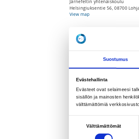
Järnefeltin yhtenäiskoulu
Helsingiuksentie 56, 08700 Lohj
View map
LOCALITY
Lohja
SPORTS
Suostumus
Taekwondo
Evästehallinta
REGISTRATION PERIOD
Mo 5.5.2025 at 19:00 - Sa 17.5.2
Evästeet ovat selaimeesi tall
sisällön ja mainosten henki
välttämättömiä verkkosivusto
PRICE
Koko leiri 50,00 €
Suostumuksen
Välttämättömät
valinta
ADDITIONAL INFORMATION
Vesa Suomalainen