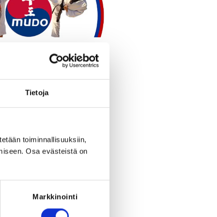
Register
Tietoja
eriod ended on
Sa 17.5.2025
at
20:00
.
RED FOR THE REGISTRATION
tetään toiminnallisuuksiin,
ce: Taekwondolisenssi 2025
miseen. Osa evästeistä on
Markkinointi