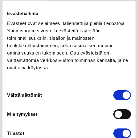
View map
Evästehallinta
LOCALITY
Evästeet ovat selaimeesi tallennettuja pieniä tiedostoja.
Ikaalinen
Suomisportin sivustolla evästeitä käytetään
toiminnallisuuksiin, sisällön ja mainosten
henkilökohtaistamiseen, sekä sosiaalisen median
REGISTRATION PERIOD
Th 6.4.2023 at 15:30 - Sa 6.5.2023 at 18:00
ominaisuuksien tukemiseen. Osa evästeistä on
välttämättömiä verkkosivuston toiminnan kannalta, ja ne
ovat aina käytössä.
PRICE
Leiriosallistuminen 40,00 €
Suostumuksen
ADDITIONAL INFORMATION
Välttämättömät
valinta
Tiiu Tuomi
tiiu.tuomi@taekwondo.fi
0400602756
Mieltymykset
INSTRUCTORS
Tilastot
Pauli Hurmerinta