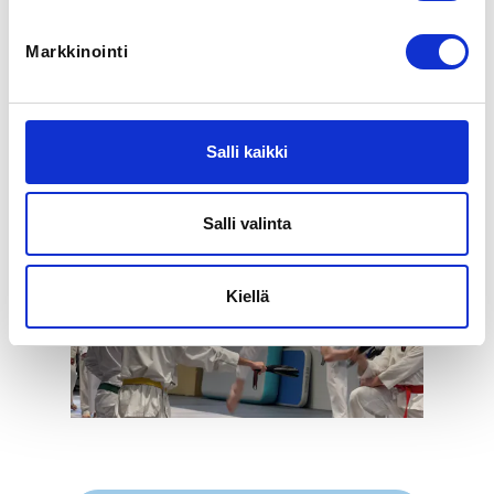
Markkinointi
Ikaalisten Urheilijoiden Taekwondojaosto kutsuu kaikki 
taekwondon harrastajat leirille Ikaalisiin 7.5.2023!

Leirin aikataulusta ja lisätiedoista löydät tarkempaa 
tietoa liiton sivuilta: 
Salli kaikki
https://www.suomentaekwondoliitto.fi/tapahtumat/har
rasteleiri-7-5-2023-ikaalinen/
Salli valinta
Kiellä