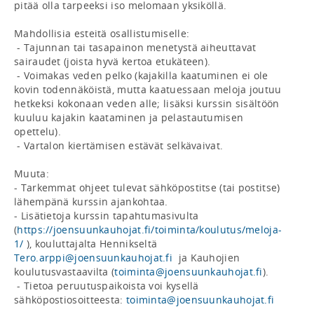
pitää olla tarpeeksi iso melomaan yksiköllä.

Mahdollisia esteitä osallistumiselle: 

 - Tajunnan tai tasapainon menetystä aiheuttavat 
sairaudet (joista hyvä kertoa etukäteen).

 - Voimakas veden pelko (kajakilla kaatuminen ei ole 
kovin todennäköistä, mutta kaatuessaan meloja joutuu 
hetkeksi kokonaan veden alle; lisäksi kurssin sisältöön 
kuuluu kajakin kaataminen ja pelastautumisen 
opettelu).

 - Vartalon kiertämisen estävät selkävaivat.

Muuta: 

- Tarkemmat ohjeet tulevat sähköpostitse (tai postitse) 
lähempänä kurssin ajankohtaa.

- Lisätietoja kurssin tapahtumasivulta 
(
https://joensuunkauhojat.fi/toiminta/koulutus/meloja-
1/
 ), kouluttajalta Hennikseltä 
Tero.arppi@joensuunkauhojat.fi
  ja Kauhojien 
koulutusvastaavilta (
toiminta@joensuunkauhojat.fi
).

 - Tietoa peruutuspaikoista voi kysellä 
sähköpostiosoitteesta: 
toiminta@joensuunkauhojat.fi