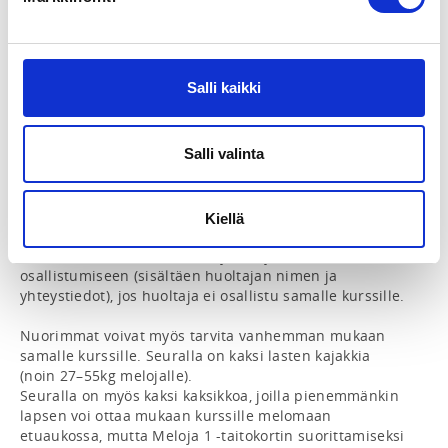
Kurssin kesto on 10 tuntia, joka on jaettu kolmelle 
arkipäivälle. Kurssi pidetään Joensuun Hasanniemessä.

Salli kaikki
Tietoa Meloja 1 -kursseista: 
https://melontajasoutuliitto.fi/retkimelonta/melonnan-
koulutus-2/meloja-1-peruskurssi/
Salli valinta
Osallistumisen edellytykset: 

 - Uimataito ja normaali terveys (määritelmä: 
uimataitoinen pystyy uimaan yhtäjaksoisesti 200 
Kiellä
metriä, josta 50 metriä selällään).

 - Alaikäinen tarvitsee huoltajan kirjallisen luvan 
osallistumiseen (sisältäen huoltajan nimen ja 
yhteystiedot), jos huoltaja ei osallistu samalle kurssille.

Nuorimmat voivat myös tarvita vanhemman mukaan 
samalle kurssille. Seuralla on kaksi lasten kajakkia 
(noin 27–55kg melojalle).

Seuralla on myös kaksi kaksikkoa, joilla pienemmänkin 
lapsen voi ottaa mukaan kurssille melomaan 
etuaukossa, mutta Meloja 1 -taitokortin suorittamiseksi 