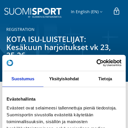
In English (EN)
REGISTRATION
KOTA ISU-LUISTELIJAT:
Kesäkuun harjoitukset vk 23,
25,26
Kotkan Taitoluistelu ry
Suostumus
Yksityiskohdat
Tietoja
ISU‑ryhmä, mukaan lukien B‑silmut, jotka ovat jo 
Evästehallinta
kilpailleet, aloittaa kesäkauden tiiviillä 
Evästeet ovat selaimeesi tallennettuja pieniä tiedostoja.
harjoitusjaksolla. Tavoitteena on ylläpitää kauden 
Suomisportin sivustolla evästeitä käytetään
aikana opittuja taitoja sekä harjoitella uusia 
elementtejä ja liikkumisen tapoja. Harjoituksissa 
toiminnallisuuksiin, sisällön ja mainosten
keskitytään monipuolisesti perusluisteluun, hyppyihin, 