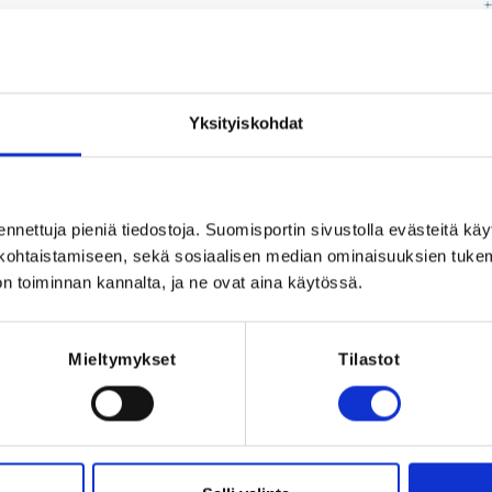
Yksityiskohdat
2023 at 12:00
ennettuja pieniä tiedostoja. Suomisportin sivustolla evästeitä käy
Registration pe
lökohtaistamiseen, sekä sosiaalisen median ominaisuuksien tuke
n toiminnan kannalta, ja ne ovat aina käytössä.
i
sön oma digitaalinen palvelu 
Mieltymykset
Tilastot
t

 -maksut

a
