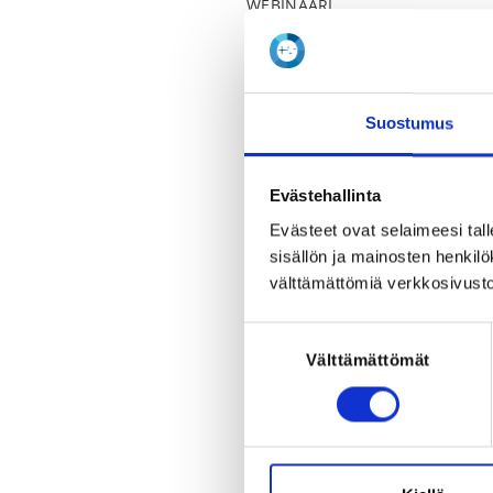
WEBINAARI
LOCALITY
Helsinki
Suostumus
REGISTRATION PERIOD
Fr 8.9.2023 at 13:00 - Mo 27.11.
Evästehallinta
Evästeet ovat selaimeesi tall
ADDITIONAL INFORMATION
sisällön ja mainosten henki
Katja Kyckling
välttämättömiä verkkosivusto
katja.kyckling@olympiakomitea.f
Suostumuksen
Suomisport on koko urheiluyhtei
Välttämättömät
valinta
helpottamaan seura-arkea.

Palvelussa hoituvat mm.:

- Seurajäsenyydet ja jäsenmaksu
- Tapahtumailmoittautumiset ja
- Ryhmien ja joukkueiden hallint