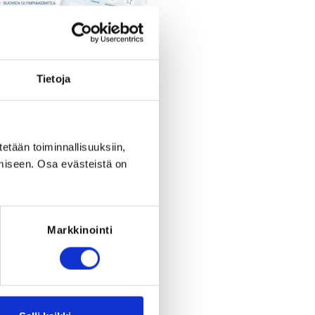
Tietoja
Register
tetään toiminnallisuuksiin,
riod ended on
Mo 27.11.2023
at
12:00
.
miseen. Osa evästeistä on
Markkinointi