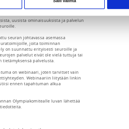
Salli valinta
ista, uusista ominaisuuksista ja palvelun 
uroille.

ttu seuran johtavassa asemassa 
euratoimijoille, joita toiminnan 
y on suunnattu erityisesti seuroille ja 
eurojen palvelut eivät ole vielä tuttuja tai 
n tietämyksensä palvelusta.

tuma on webinaari, joten tarvitset vain 
ttiyhteyden. Webinaariin liitytään linkin 
stiisi ennen tapahtuman alkua 
nnan Olympiakomitealle luvan lähettää 
iedotteita.
