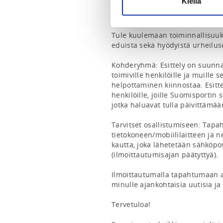
Kiellä
- Seuraviestintä

ja PALJON MUUTA!

Tule kuulemaan toiminnallisuuks
eduista sekä hyödyistä urheiluse
Kohderyhmä: Esittely on suunna
toimiville henkilöille ja muille s
helpottaminen kiinnostaa. Esittel
henkilöille, joille Suomisportin s
jotka haluavat tulla päivittämää
Tarvitset osallistumiseen: Tapah
tietokoneen/mobiililaitteen ja ne
kautta, joka lähetetään sähköpo
(ilmoittautumisajan päätyttyä).

Ilmoittautumalla tapahtumaan a
minulle ajankohtaisia uutisia ja t
Tervetuloa!
