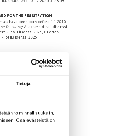
eriod ended on
Th 31.7.2025
at
23:59
.
RED FOR THE REGISTRATION
 must have been born before 1.1.2010
the following: Aikuisten kilpailulisenssi
rs kilpailulisenssi 2025, Nuorten
kilpailulisenssi 2025
Tietoja
tetään toiminnallisuuksiin,
miseen. Osa evästeistä on