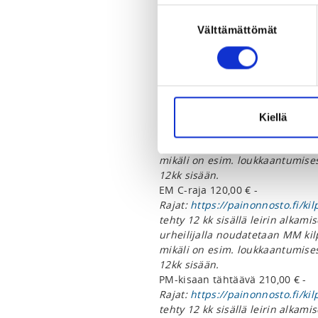
MM B-raja 60,00 € -
Suostumuksen
Rajat:
https://painonnosto.fi/kil
Välttämättömät
valinta
tehty 12 kk sisällä leirin alkam
urheilijalla noudatetaan MM ki
mikäli on esim. loukkaantumises
12kk sisään.
MM C-raja 90,00 € -
Rajat:
https://painonnosto.fi/kil
Kiellä
tehty 12 kk sisällä leirin alkam
urheilijalla noudatetaan MM ki
mikäli on esim. loukkaantumises
12kk sisään.
EM C-raja 120,00 € -
Rajat:
https://painonnosto.fi/kil
tehty 12 kk sisällä leirin alkam
urheilijalla noudatetaan MM ki
mikäli on esim. loukkaantumises
12kk sisään.
PM-kisaan tähtäävä 210,00 € -
Rajat:
https://painonnosto.fi/kil
tehty 12 kk sisällä leirin alkam