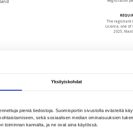
Registration p
nland
REQUI
The registrant
Licence, one of 
2025, Maste
2025 at 23:59
Yksityiskohdat
pailu/tulos-ja-luokkarajat/
Rajan tulee olla
ennettuja pieniä tiedostoja. Suomisportin sivustolla evästeitä käy
isesta. Maajoukkueeseen kuuluvalla
lökohtaistamiseen, sekä sosiaalisen median ominaisuuksien tuke
lpailuiden C-rajan omakustannehintaa
n toiminnan kannalta, ja ne ovat aina käytössä.
ta tms. johtuen estynyt tekemästä rajoja