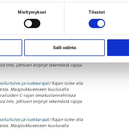
pailu/tulos-ja-luokkarajat/
Rajan tulee olla
Mieltymykset
Tilastot
isesta. Maajoukkueeseen kuuluvalla
lpailuiden C-rajan omakustannehintaa
ta tms. johtuen estynyt tekemästä rajoja
pailu/tulos-ja-luokkarajat/
Rajan tulee olla
Salli valinta
isesta. Maajoukkueeseen kuuluvalla
lpailuiden C-rajan omakustannehintaa
ta tms. johtuen estynyt tekemästä rajoja
pailu/tulos-ja-luokkarajat/
Rajan tulee olla
isesta. Maajoukkueeseen kuuluvalla
lpailuiden C-rajan omakustannehintaa
ta tms. johtuen estynyt tekemästä rajoja
pailu/tulos-ja-luokkarajat/
Rajan tulee olla
isesta. Maajoukkueeseen kuuluvalla