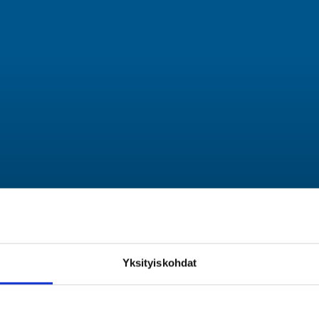
Yksityiskohdat
/joukkueet/p2017/