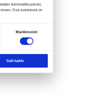
eriod to end on
Fr 30.4.2027
at
00:00
.
tetään toiminnallisuuksiin,
miseen. Osa evästeistä on
RED FOR THE REGISTRATION
must have been born between 1.1.2017
- 31.12.2017
Markkinointi
Salli kaikki