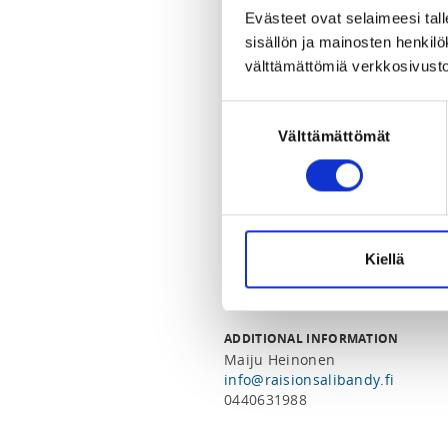
Th 2.7.2026 at 00:00 - Fr 30.4.20
Evästeet ovat selaimeesi tall
sisällön ja mainosten henki
LOCATION
välttämättömiä verkkosivusto
Raision lukio
Kirkkoväärtinkuja 18, 21200 Rai
Suostumuksen
View map
Välttämättömät
valinta
LOCALITY
Raisio
Kiellä
SPORTS
Salibandy
ADDITIONAL INFORMATION
Maiju Heinonen
info@raisionsalibandy.fi
0440631988