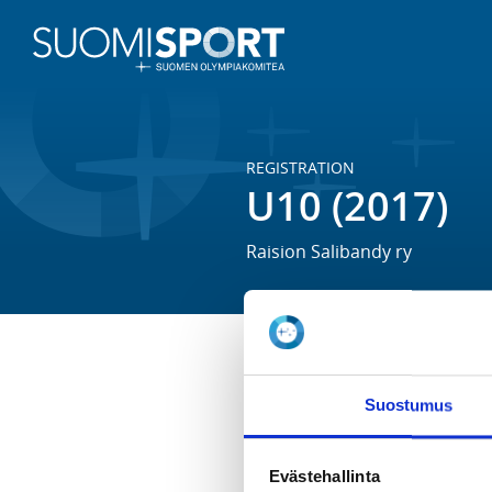
REGISTRATION
U10 (2017)
Raision Salibandy ry
Lisätiedot löytyvät täältä: 
Suostumus
https://www.raisionsalibandy.fi
REGISTRATION PERIOD
Evästehallinta