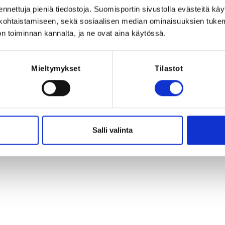
Registration p
27 at 00:00
ennettuja pieniä tiedostoja. Suomisportin sivustolla evästeitä käy
lökohtaistamiseen, sekä sosiaalisen median ominaisuuksien tuke
REQUI
n toiminnan kannalta, ja ne ovat aina käytössä.
The registrant 
sio, Suomi
Mieltymykset
Tilastot
Salli valinta