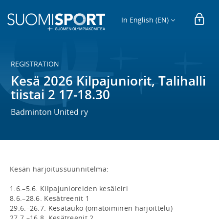
In English (EN)
REGISTRATION
Kesä 2026 Kilpajuniorit, Talihalli
tiistai 2 17-18.30
Badminton United ry
Kesän harjoitussuunnitelma:

1.6.–5.6. Kilpajunioreiden kesäleiri

8.6.–28.6. Kesätreenit 1

29.6.–26.7. Kesätauko (omatoiminen harjoittelu)

27.7.–16.8. Kesätreenit 2
