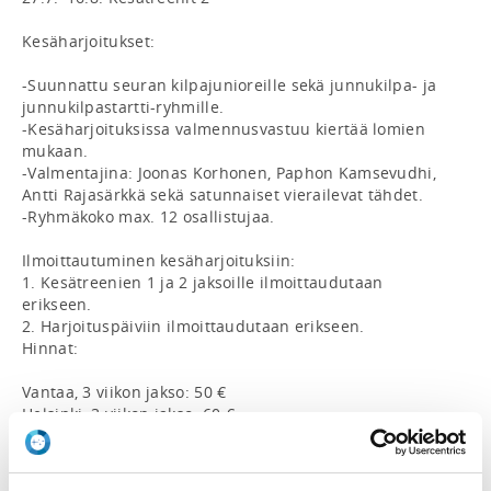
Kesäharjoitukset:

-Suunnattu seuran kilpajunioreille sekä junnukilpa- ja 
junnukilpastartti-ryhmille.

-Kesäharjoituksissa valmennusvastuu kiertää lomien 
mukaan.

-Valmentajina: Joonas Korhonen, Paphon Kamsevudhi, 
Antti Rajasärkkä sekä satunnaiset vierailevat tähdet.

-Ryhmäkoko max. 12 osallistujaa.

Ilmoittautuminen kesäharjoituksiin:

1. Kesätreenien 1 ja 2 jaksoille ilmoittaudutaan 
erikseen.

2. Harjoituspäiviin ilmoittaudutaan erikseen.

Hinnat:

Vantaa, 3 viikon jakso: 50 €

Helsinki, 3 viikon jakso: 60 €

**
