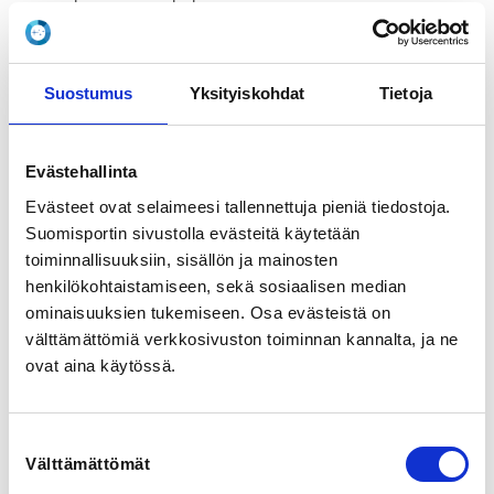
Hiihtomajantie 2, 96400 Rovaniemi, Suomi
View map
Suostumus
Yksityiskohdat
Tietoja
LOCALITY
Rovaniemi
Evästehallinta
SPORTS
Evästeet ovat selaimeesi tallennettuja pieniä tiedostoja.
Painonnosto
Suomisportin sivustolla evästeitä käytetään
toiminnallisuuksiin, sisällön ja mainosten
REGISTRATION PERIOD
henkilökohtaistamiseen, sekä sosiaalisen median
Su 15.2.2026 at 20:00 - Tu 7.4.2026 at 23:59
ominaisuuksien tukemiseen. Osa evästeistä on
välttämättömiä verkkosivuston toiminnan kannalta, ja ne
PRICE
ovat aina käytössä.
Osallistumismaksu 25,00 €
Suostumuksen
ADDITIONAL INFORMATION
Välttämättömät
valinta
Harri Norberg
harri.norberg@gmail.com