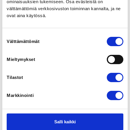
ominaisuuksien tukemiseen. Osa evästeistä on
myös henkilökohtaista palautetta.
välttämättömiä verkkosivuston toiminnan kannalta, ja ne
ovat aina käytössä.
REGISTRATION PERIOD
Th 30.10.2025 at 00:00 - We 4.2.2026 at 17:00
Suostumuksen
Välttämättömät
valinta
LOCATION
Kaupin hiihto- ja pesäpallostadion
Kuntokatu, 33520 Tampere, Finland
Mieltymykset
View map
Tilastot
LOCALITY
Tampere
Markkinointi
SPORTS
Maastohiihto
Salli kaikki
PRICE