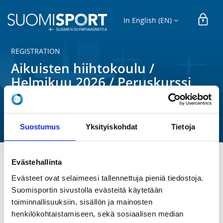
In English (EN)
REGISTRATION
Aikuisten hiihtokoulu /
Helmikuu 2026 / Peruskurssi
vapaa
Tampereen Hiihtoseura ry
Suostumus
Yksityiskohdat
Tietoja
Evästehallinta
Kursseilla opetellaan eri hiihtotapojen niksit ja 
Evästeet ovat selaimeesi tallennettuja pieniä tiedostoja.
vahvistetaan perushiihtotaitoa ammattilaisen 
Suomisportin sivustolla evästeitä käytetään
ohjauksessa. Hiihtokoulu on tarkoitettu kaikille 
hiihdosta kiinnostuneille, etenkin satunnaisesti 
toiminnallisuuksiin, sisällön ja mainosten
hiihtäville, aloitteleville hiihtäjille ja perustekniikoihin 
henkilökohtaistamiseen, sekä sosiaalisen median
vahvistusta kaipaaville. Pienryhmissämme saat aina 