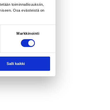
period ended on
Fr 1.5.2026
at
00:00
.
tetään toiminnallisuuksiin,
miseen. Osa evästeistä on
Markkinointi
Salli kaikki