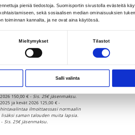
Registration 
6 at 00:00
ennettuja pieniä tiedostoja. Suomisportin sivustolla evästeitä käy
lökohtaistamiseen, sekä sosiaalisen median ominaisuuksien tuke
n toiminnan kannalta, ja ne ovat aina käytössä.
ion
Mieltymykset
Tilastot
Salli valinta
2026 150,00 € -
Sis. 25€ jäsenmaksu.
025 ja kevät 2026 125,00 € -
 hintavalintaa ilmoittaessasi normaalin
lisäksi saman talouden muita lapsia.
 -
Sis. 25€ jäsenmaksu.