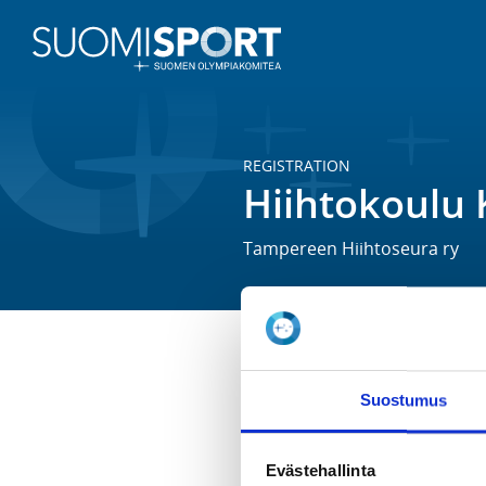
REGISTRATION
Hiihtokoulu 
Tampereen Hiihtoseura ry
Hiihtokouluryhmä 7-15 -vuotiai
Suostumus
keskiviikkoisin klo 18.00-19.00.
REGISTRATION PERIOD
Evästehallinta