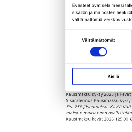
Tu 2.9.2025 at 00:00 - Fr 1.5.202
Evästeet ovat selaimeesi tall
sisällön ja mainosten henki
LOCATION
välttämättömiä verkkosivusto
Kaupin hiihto- ja pesäpallostad
Suostumuksen
Välttämättömät
valinta
LOCALITY
Tampere
SPORTS
Maastohiihto
Kiellä
PRICES
Kausimaksu syksy 2025 ja kevät 
Sisaralennus Kausimaksu syksy 2
Sis. 25€ jäsenmaksu. Käytä tätä
maksun maksaneen osallistujan 
Kausimaksu kevät 2026 125,00 €