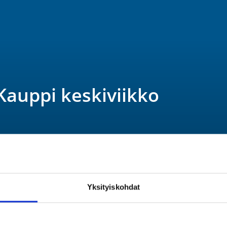
Kauppi keskiviikko
lle. Ryhmä kokoontuu Kaupissa 
Yksityiskohdat