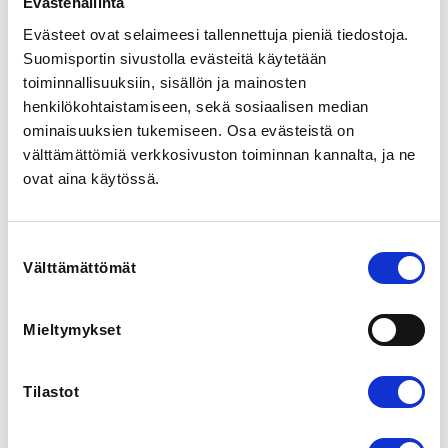
Evästehallinta
- pm- ja SM-kilpailumaksut, viestit, omat kisat

Evästeet ovat selaimeesi tallennettuja pieniä tiedostoja.
- kulukorvausohjeen mukaiset korvaukset

- omatoimiurheilija huomioidaan palkitsemisessa.

Suomisportin sivustolla evästeitä käytetään
toiminnallisuuksiin, sisällön ja mainosten
Omatoimiurheilijan tulee olla seuran jäsen. 

henkilökohtaistamiseen, sekä sosiaalisen median
ominaisuuksien tukemiseen. Osa evästeistä on
Omatoimiurheilija ostaa itse lisenssin ja varmistaa, 
välttämättömiä verkkosivuston toiminnan kannalta, ja ne
että vakuutus on voimassa ja kattaa myös 
kilpaurheilun. Lisenssin sekä tarvittaessa vakuutuksen 
ovat aina käytössä.
voi ostaa Suomisport palvelusta: 
https://www.suomisport.fi/purchase
Suostumuksen
Välttämättömät
valinta
REGISTRATION PERIOD
Su 18.1.2026 at 00:00 - Su 23.8.2026 at 00:00
Mieltymykset
LOCATION
Kyöpelintie 20, 31300 Tammela, Finland
Tilastot
View map