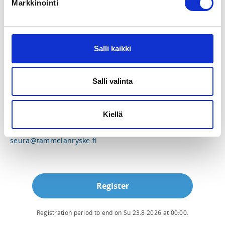
LOCALITY
Markkinointi
Tammela
SPORTS
Salli kaikki
Yleisurheilu
PRICE
Salli valinta
Omatoimiurheilijamaksu 90,00 €
Kiellä
ADDITIONAL INFORMATION
Puheenjohtaja
seura@tammelanryske.fi
Register
Registration period to end on
Su 23.8.2026
at
00:00
.