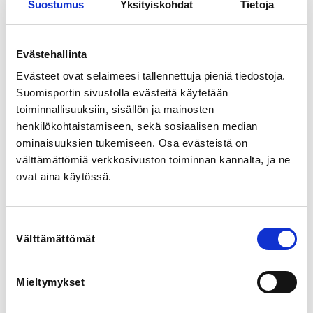
Suostumus
Yksityiskohdat
Tietoja
Mäntsälä, Suomi
View map
Evästehallinta
LOCALITY
Evästeet ovat selaimeesi tallennettuja pieniä tiedostoja.
Mäntsälä
Suomisportin sivustolla evästeitä käytetään
toiminnallisuuksiin, sisällön ja mainosten
SPORTS
henkilökohtaistamiseen, sekä sosiaalisen median
Keilailu
ominaisuuksien tukemiseen. Osa evästeistä on
välttämättömiä verkkosivuston toiminnan kannalta, ja ne
REGISTRATION PERIOD
ovat aina käytössä.
We 11.9.2024 at 12:00 - Mo 14.10.2024 at 23:59
Suostumuksen
PRICE
Välttämättömät
valinta
Osallistumismaksu 30,00 € -
Avoin leirimaksu on 30€ sisältäen ratamaksut
valmennuksen.
Mieltymykset
ADDITIONAL INFORMATION