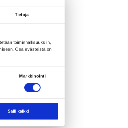
eriod ended on
Mo 30.1.2023
at
23:59
.
Tietoja
RED FOR THE REGISTRATION
 of the following: 7-17 -vuotiaiden
nssi 2022-2023, 18v ja vanhempien
22-2023, 7v ja vanhempien liittolisenssi
i vuotta 1.8.2022 - 31.1.2023
tetään toiminnallisuuksiin,
miseen. Osa evästeistä on
Markkinointi
Salli kaikki