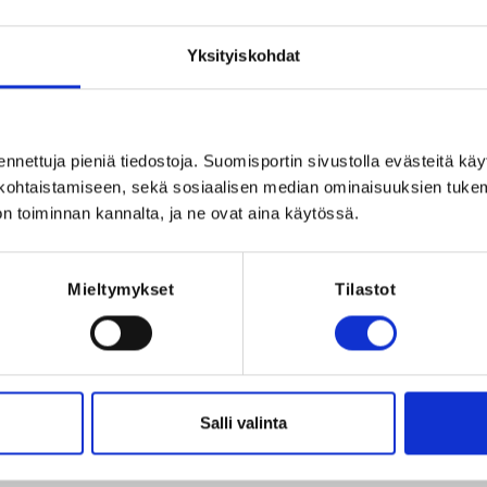
Registration p
land
Yksityiskohdat
REQUI
Licence, one
liittolise
liittolisenssi 20
- puol
ennettuja pieniä tiedostoja. Suomisportin sivustolla evästeitä käy
lökohtaistamiseen, sekä sosiaalisen median ominaisuuksien tuke
n toiminnan kannalta, ja ne ovat aina käytössä.
Mieltymykset
Tilastot
023 at 23:59
eet -koulutuksen jäsenhinta
Salli valinta