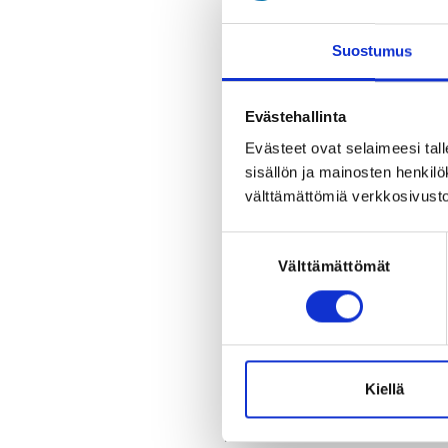
Hakunilan Kalliosuoja
Harmokuja 1, 01200 Vantaa, Fin
View map
Suostumus
LOCALITY
Evästehallinta
Vantaa
Evästeet ovat selaimeesi tall
sisällön ja mainosten henki
SPORTS
välttämättömiä verkkosivusto
Judo
Suostumuksen
REGISTRATION PERIOD
Välttämättömät
valinta
Sa 7.1.2023 at 12:00 - Mo 30.1.2
PRICE
Koulutus 50,00 € -
Judon perust
Kiellä
ADDITIONAL INFORMATION
Marita Kokkonen