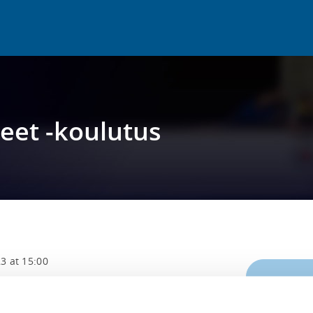
eet -koulutus
3 at 15:00