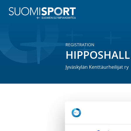
REGISTRATION
HIPPOSHALLI
Jyväskylän Kenttäurheilijat ry
JKU:n ja JyVo:n yhteistyössä jär
ajan syksystä kevääseen. Jokaine
että telinevoimistelua, minkä lis
monipuolisesti fyysisiä ominaisu