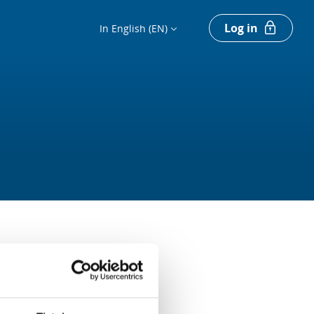
Log in
In English (EN)
7
places left
Register