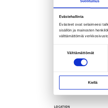
Suostumus
Harjoituspäivävaihtoehtoina ovat
harjoittelee ryhmässä kerran viik
HARJOITUKSET

Evästehallinta
Maanantaisin klo 17.00-18:30 (2
Evästeet ovat selaimeesi tall
sisällön ja mainosten henki
Hinta 180 eur / syyskausi 12 vkoa
välttämättömiä verkkosivusto
Mikäli ryhmä on täynnä voitte i
seuraavan mukaan paikan vapautu
Suostumuksen
viikolla.

Välttämättömät
valinta
Lataa ilmoittautumisen jälkeen S
Näet myöhemmin sieltä ryhmän h
ryhmän harjoitustapahtumiin. M
kautta.
Kiellä
REGISTRATION PERIOD
Mo 27.7.2026 at 12:00 - Su 16.8.
LOCATION