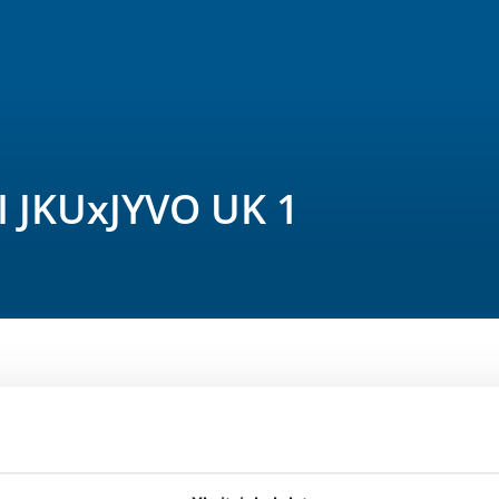
 JKUxJYVO UK 1
jestämä ryhmä harjoittelee talvikauden 
n harjoitus sisältää sekä yleisurheilua 
äksi harjoituksissa treenataan 
uksia.
