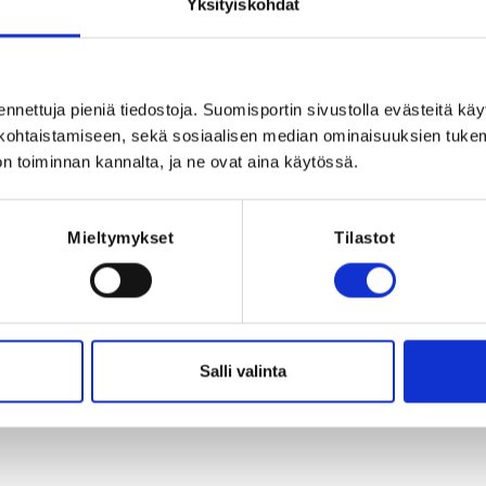
Yksityiskohdat
 maanantai ja keskiviikko. Lapsi 
Registration p
ossa. 

018-2019 syntyneet) 

ennettuja pieniä tiedostoja. Suomisportin sivustolla evästeitä käy
lökohtaistamiseen, sekä sosiaalisen median ominaisuuksien tuke
 ja 205 eur / kevätkausi 14 vkoa.

n toiminnan kannalta, ja ne ovat aina käytössä.
lmoittautua jonoon, josta otamme 
essa. Toiminta alkaa 14.9. alkavalla 
Mieltymykset
Tilastot
uomiSport -sovellus mobiililaitteelle. 
arjoitusajat ja pääset ilmoittautumaan 
yös laskutus tapahtuu SuomiSportin 
Salli valinta
2026 at 23:59