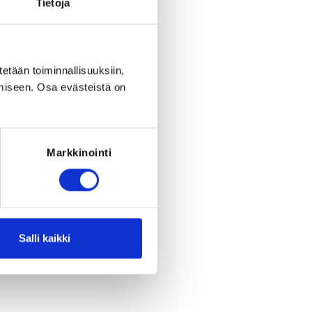
Tietoja
eriod to end on
Su 16.8.2026
at
23:59
.
tetään toiminnallisuuksiin,
miseen. Osa evästeistä on
Markkinointi
Salli kaikki