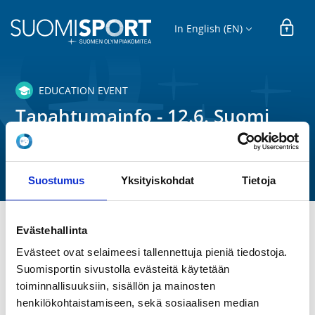
In English (EN)
EDUCATION EVENT
Tapahtumainfo - 12.6. Suomi
meloo ja soutaa
Suomen Melonta- ja Soutuliitto ry
Suostumus
Yksityiskohdat
Tietoja
Evästehallinta
TIME
Evästeet ovat selaimeesi tallennettuja pieniä tiedostoja.
Mo 3.5.2021 at 18:00 - 19:00
Suomisportin sivustolla evästeitä käytetään
toiminnallisuuksiin, sisällön ja mainosten
LOCATION
henkilökohtaistamiseen, sekä sosiaalisen median
Zoom