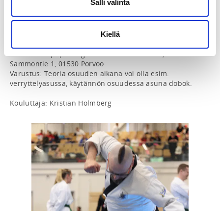
Salli valinta
10.00 - 12.00 teoriaosuus

12.00 - 12.30 lounastauko

12.30 - 14.30 käytännön harjoitukset sekä 
murskauslaitteiston testaus

Kiellä
Paikka: KampSport-fighters Taekwondon sali, 
Sammontie 1, 01530 Porvoo

Varustus: Teoria osuuden aikana voi olla esim. 
verryttelyasussa, käytännön osuudessa asuna dobok.

Kouluttaja: Kristian Holmberg