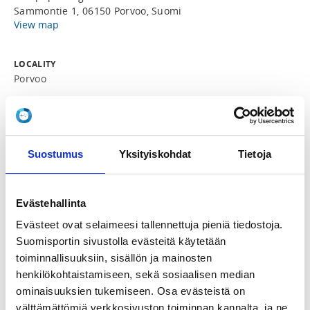
Sammontie 1, 06150 Porvoo, Suomi
View map
LOCALITY
Porvoo
SPORTS
Taekwondo
Suostumus
Yksityiskohdat
Tietoja
REGISTRATION PERIOD
Mo 24.2.2025 at 18:45 - Fr 14.3.2025 at 20:00
Evästehallinta
Evästeet ovat selaimeesi tallennettuja pieniä tiedostoja.
PRICE
Murskaustuomarin peruskurssi 60,00 €
Suomisportin sivustolla evästeitä käytetään
toiminnallisuuksiin, sisällön ja mainosten
henkilökohtaistamiseen, sekä sosiaalisen median
ADDITIONAL INFORMATION
ominaisuuksien tukemiseen. Osa evästeistä on
Kristian Holmberg
välttämättömiä verkkosivuston toiminnan kannalta, ja ne
tkd20.kh@gmail.com